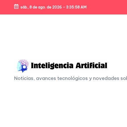
sáb., 8 de ago. de 2026
-
3:35:59 AM
Skip
to
content
I
Noticias, avances tecnológicos y novedades sobre
n
t
e
li
g