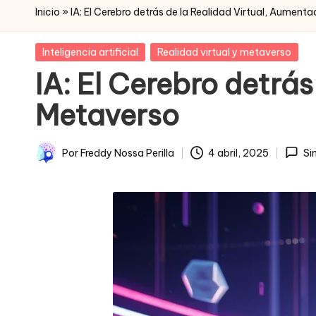
Inicio
»
IA: El Cerebro detrás de la Realidad Virtual, Aument
Posted
Inteligencia artificial
Realidad virtual y metaverso
in
IA: El Cerebro detrás
Metaverso
Por
Freddy Nossa Perilla
4 abril, 2025
Si
Publicado
por