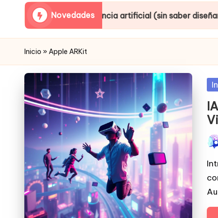
Novedades
nteligencia artificial (sin saber diseñar ni producir)
Inicio
»
Apple ARKit
Po
I
in
IA
V
Pub
por
In
co
Au