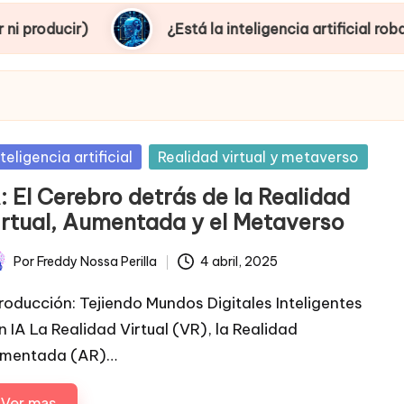
¿Está la inteligencia artificial robando empleos 
sted
nteligencia artificial
Realidad virtual y metaverso
: El Cerebro detrás de la Realidad
irtual, Aumentada y el Metaverso
Por
Freddy Nossa Perilla
4 abril, 2025
licado
troducción: Tejiendo Mundos Digitales Inteligentes
n IA La Realidad Virtual (VR), la Realidad
mentada (AR)…
Ver mas