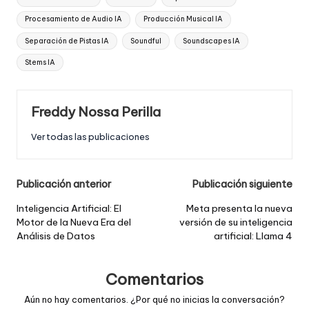
Procesamiento de Audio IA
Producción Musical IA
Separación de Pistas IA
Soundful
Soundscapes IA
Stems IA
Freddy Nossa Perilla
Ver todas las publicaciones
Post
Publicación anterior
Publicación siguiente
navigation
Inteligencia Artificial: El
Meta presenta la nueva
Motor de la Nueva Era del
versión de su inteligencia
Análisis de Datos
artificial: Llama 4
Comentarios
Aún no hay comentarios. ¿Por qué no inicias la conversación?