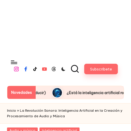
fi
c
i
a
l
Subscribete
Instagram
Facebook
Tiktok
Youtube
Threads
Novedades
 producir)
¿Está la inteligencia artificial robando empleos o
Inicio
»
La Revolución Sonora: Inteligencia Artificial en la Creación y
Procesamiento de Audio y Música
Posted
Audio y música
Inteligencia artificial