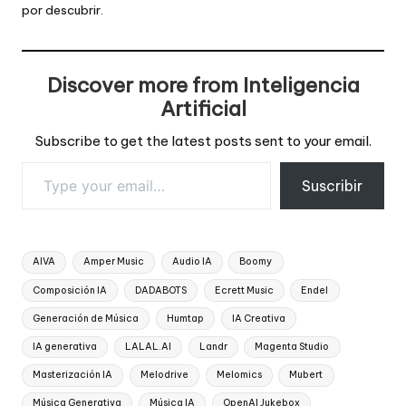
por descubrir.
Discover more from Inteligencia
Artificial
Subscribe to get the latest posts sent to your email.
Type your email…
Suscribir
Tags:
AIVA
Amper Music
Audio IA
Boomy
Composición IA
DADABOTS
Ecrett Music
Endel
Generación de Música
Humtap
IA Creativa
IA generativa
LALAL.AI
Landr
Magenta Studio
Masterización IA
Melodrive
Melomics
Mubert
Música Generativa
Música IA
OpenAI Jukebox