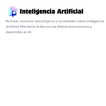
Skip
to
I
content
Noticias, avances tecnológicos y novedades sobre inteligencia
n
artificial. Mantente al día con las últimas innovaciones y
t
desarrollos en IA.
e
li
g
e
n
c
i
a
A
r
ti