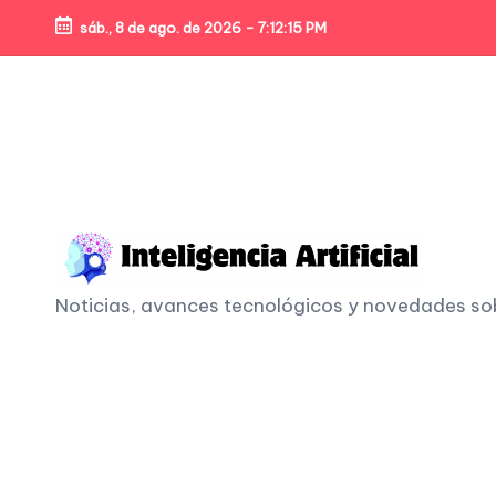
sáb., 8 de ago. de 2026
-
7:12:17 PM
Skip
to
content
I
Noticias, avances tecnológicos y novedades sobre
n
t
e
li
g