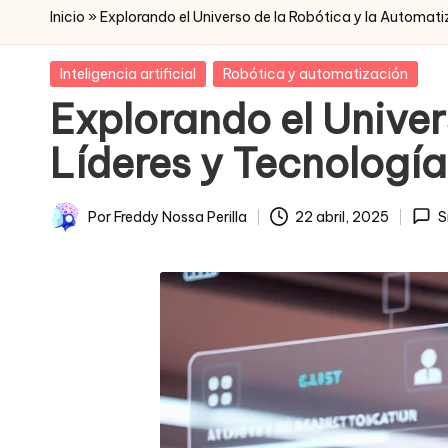
Inicio
»
Explorando el Universo de la Robótica y la Automati
Posted
Inteligencia artificial
Robótica y automatización
in
Explorando el Univer
Líderes y Tecnología
Por
Freddy Nossa Perilla
22 abril, 2025
S
Publicado
por