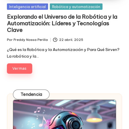
Posted
Inteligencia artificial
Robótica y automatización
in
Explorando el Universo de la Robótica y la
Automatización: Líderes y Tecnologías
Clave
Por
Freddy Nossa Perilla
22 abril, 2025
Publicado
por
¿Qué es la Robótica y la Automatización y Para Qué Sirven?
La robótica y la…
Ver mas
Tendencia