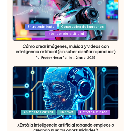
Posted
Entretenimiento
Generación de Imagenes
in
Inteligencia artificial
Cómo crear imágenes, música y videos con
inteligencia artificial (sin saber diseñar ni producir)
Por
Freddy Nossa Perilla
2 junio, 2025
Publicado
por
Posted
Asistentes Virtual
Chatbot
Entretenimiento
in
¿Está la inteligencia artificial robando empleos o
creando nuevas oportunidades?