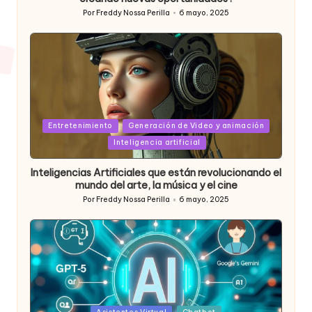
Por
Freddy Nossa Perilla
6 mayo, 2025
Publicado
por
Posted
Entretenimiento
Generación de Video y animación
in
Inteligencia artificial
Inteligencias Artificiales que están revolucionando el
mundo del arte, la música y el cine
Por
Freddy Nossa Perilla
6 mayo, 2025
Publicado
por