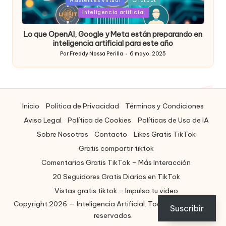
Posted
Asistentes Virtual
Chatbot
in
Inteligencia artificial
Lo que OpenAI, Google y Meta están preparando en
inteligencia artificial para este año
Por
Freddy Nossa Perilla
6 mayo, 2025
Publicado
por
Inicio
Política de Privacidad
Términos y Condiciones
Aviso Legal
Política de Cookies
Políticas de Uso de IA
Sobre Nosotros
Contacto
Likes Gratis TikTok
Gratis compartir tiktok
Comentarios Gratis TikTok – Más Interacción
20 Seguidores Gratis Diarios en TikTok
Vistas gratis tiktok – Impulsa tu video
Copyright 2026 — Inteligencia Artificial. Todos los derechos
ES
Suscribir
reservados.