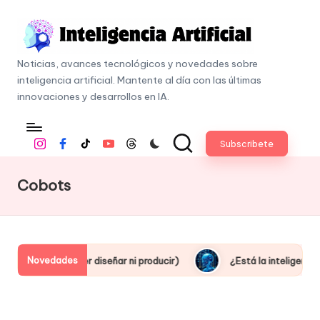
Skip
to
I
content
Noticias, avances tecnológicos y novedades sobre
n
inteligencia artificial. Mantente al día con las últimas
t
innovaciones y desarrollos en IA.
e
li
Subscribete
Instagram
Facebook
Tiktok
Youtube
Threads
g
e
Cobots
n
c
i
a
Novedades
in saber diseñar ni producir)
¿Está la inteligencia artificial
A
r
ti