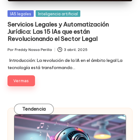
Posted
IAS legales
Inteligencia artificial
in
Servicios Legales y Automatización
Jurídica: Las 15 IAs que están
Revolucionando el Sector Legal
Por
Freddy Nossa Perilla
3 abril, 2025
Publicado
por
Introducción: La revolución de la IA en el ámbito legal La
tecnología está transformando…
Ver mas
Tendencia