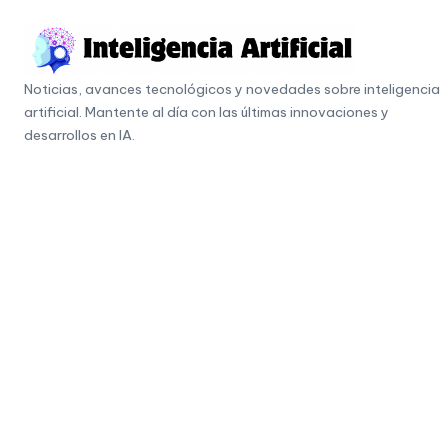
Skip
to
I
content
Noticias, avances tecnológicos y novedades sobre inteligencia
n
artificial. Mantente al día con las últimas innovaciones y
t
desarrollos en IA.
e
li
g
e
n
c
i
a
A
r
ti