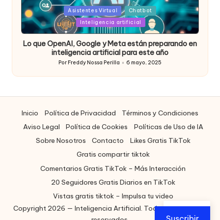
Posted
Asistentes Virtual
Chatbot
in
Inteligencia artificial
Lo que OpenAI, Google y Meta están preparando en
inteligencia artificial para este año
Por
Freddy Nossa Perilla
6 mayo, 2025
Publicado
por
Inicio
Política de Privacidad
Términos y Condiciones
Aviso Legal
Política de Cookies
Políticas de Uso de IA
Sobre Nosotros
Contacto
Likes Gratis TikTok
Gratis compartir tiktok
Comentarios Gratis TikTok – Más Interacción
20 Seguidores Gratis Diarios en TikTok
Vistas gratis tiktok – Impulsa tu video
Copyright 2026 — Inteligencia Artificial. Todos los derechos
ES
Suscribir
reservados.