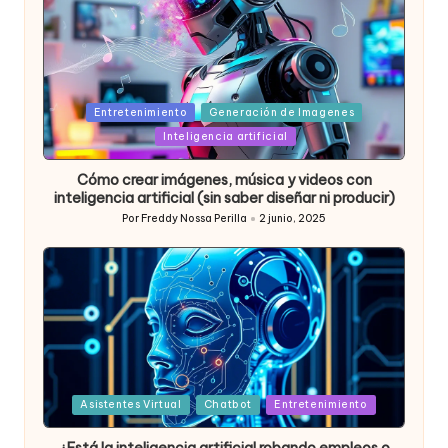
Posted
Entretenimiento
Generación de Imagenes
in
Inteligencia artificial
Cómo crear imágenes, música y videos con
inteligencia artificial (sin saber diseñar ni producir)
Por
Freddy Nossa Perilla
2 junio, 2025
Publicado
por
Posted
Asistentes Virtual
Chatbot
Entretenimiento
in