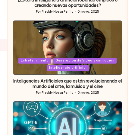
¿Está la inteligencia artificial robando empleos o
creando nuevas oportunidades?
Por
Freddy Nossa Perilla
6 mayo, 2025
Publicado
por
Posted
Entretenimiento
Generación de Video y animación
in
Inteligencia artificial
Inteligencias Artificiales que están revolucionando el
mundo del arte, la música y el cine
Por
Freddy Nossa Perilla
6 mayo, 2025
Publicado
por