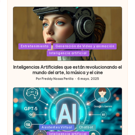
Publicado
por
Posted
Entretenimiento
Generación de Video y animación
in
Inteligencia artificial
Inteligencias Artificiales que están revolucionando el
mundo del arte, la música y el cine
Por
Freddy Nossa Perilla
6 mayo, 2025
Publicado
por
Posted
Asistentes Virtual
Chatbot
in
Inteligencia artificial