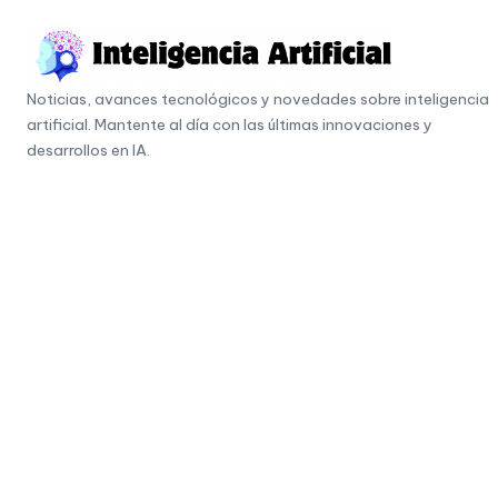
Skip
to
I
content
Noticias, avances tecnológicos y novedades sobre inteligencia
n
artificial. Mantente al día con las últimas innovaciones y
t
desarrollos en IA.
e
li
g
e
n
c
i
a
A
r
ti