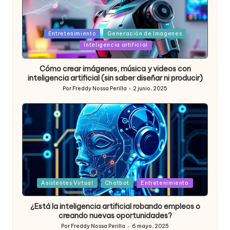
Posted
Entretenimiento
Generación de Imagenes
in
Inteligencia artificial
Cómo crear imágenes, música y videos con
inteligencia artificial (sin saber diseñar ni producir)
Por
Freddy Nossa Perilla
2 junio, 2025
Publicado
por
Posted
Asistentes Virtual
Chatbot
Entretenimiento
in
¿Está la inteligencia artificial robando empleos o
creando nuevas oportunidades?
Por
Freddy Nossa Perilla
6 mayo, 2025