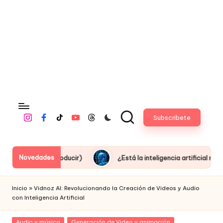
fi
c
i
a
l
Subscribete
Instagram
Facebook
Tiktok
Youtube
Threads
Novedades
producir)
¿Está la inteligencia artificial robando empleos o 
Inicio
»
Vidnoz AI: Revolucionando la Creación de Videos y Audio
con Inteligencia Artificial
Posted
Audio y música
Generación de Video y animación