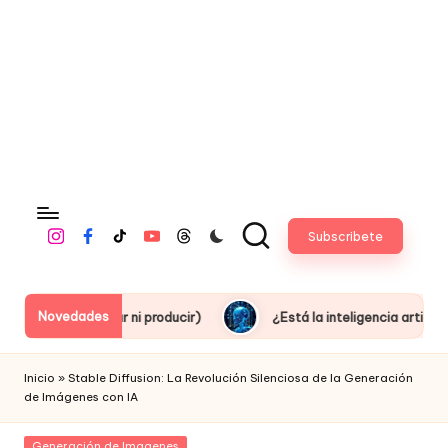
fi
c
i
a
l
Subscribete
Instagram
Facebook
Tiktok
Youtube
Threads
Novedades
iseñar ni producir)
¿Está la inteligencia artificial robando e
Inicio
»
Stable Diffusion: La Revolución Silenciosa de la Generación
de Imágenes con IA
Posted
Generación de Imagenes