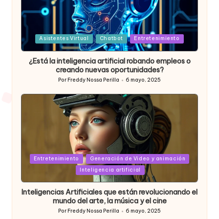
Posted
Asistentes Virtual
Chatbot
Entretenimiento
in
¿Está la inteligencia artificial robando empleos o
creando nuevas oportunidades?
Por
Freddy Nossa Perilla
6 mayo, 2025
Publicado
por
Posted
Entretenimiento
Generación de Video y animación
in
Inteligencia artificial
Inteligencias Artificiales que están revolucionando el
mundo del arte, la música y el cine
Por
Freddy Nossa Perilla
6 mayo, 2025
Publicado