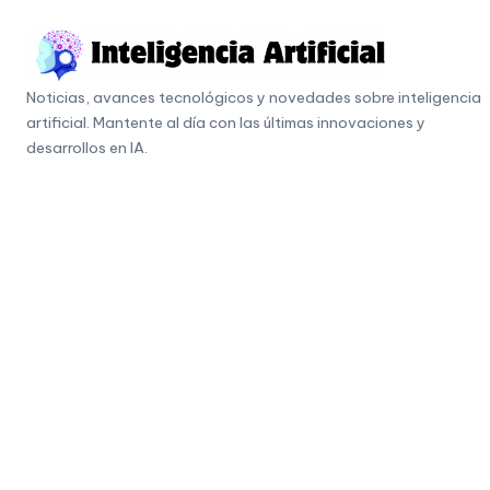
Skip
to
I
content
Noticias, avances tecnológicos y novedades sobre inteligencia
n
artificial. Mantente al día con las últimas innovaciones y
t
desarrollos en IA.
e
li
g
e
n
c
i
a
A
r
ti