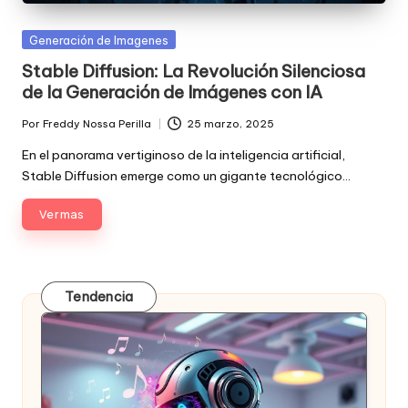
Posted
Generación de Imagenes
in
Stable Diffusion: La Revolución Silenciosa
de la Generación de Imágenes con IA
Por
Freddy Nossa Perilla
25 marzo, 2025
Publicado
por
En el panorama vertiginoso de la inteligencia artificial,
Stable Diffusion emerge como un gigante tecnológico…
Ver mas
Tendencia