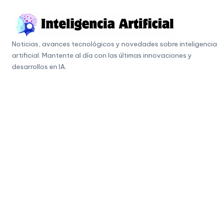
Skip
to
I
content
Noticias, avances tecnológicos y novedades sobre inteligencia
n
artificial. Mantente al día con las últimas innovaciones y
t
desarrollos en IA.
e
li
g
e
n
c
i
a
A
r
ti