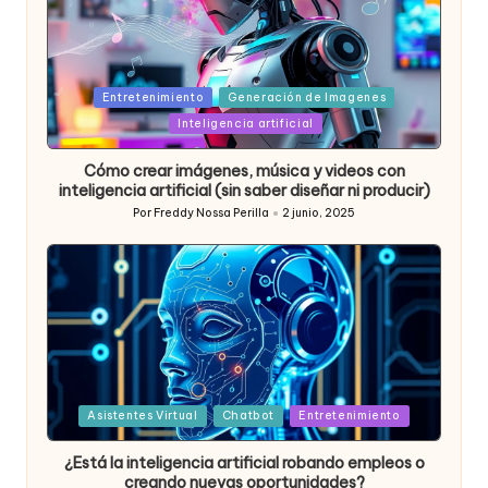
Posted
Entretenimiento
Generación de Imagenes
in
Inteligencia artificial
Cómo crear imágenes, música y videos con
inteligencia artificial (sin saber diseñar ni producir)
Por
Freddy Nossa Perilla
2 junio, 2025
Publicado
por
Posted
Asistentes Virtual
Chatbot
Entretenimiento
in
¿Está la inteligencia artificial robando empleos o
creando nuevas oportunidades?