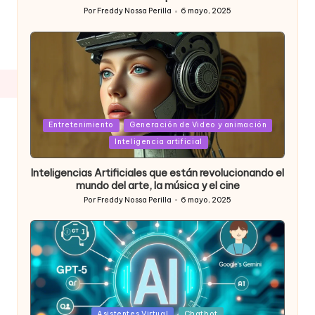
Por
Freddy Nossa Perilla
6 mayo, 2025
Publicado
por
Posted
Entretenimiento
Generación de Video y animación
in
Inteligencia artificial
Inteligencias Artificiales que están revolucionando el
mundo del arte, la música y el cine
Por
Freddy Nossa Perilla
6 mayo, 2025
Publicado
por
Posted
Asistentes Virtual
Chatbot