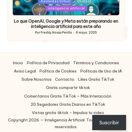
Posted
Asistentes Virtual
Chatbot
in
Inteligencia artificial
Lo que OpenAI, Google y Meta están preparando en
inteligencia artificial para este año
Por
Freddy Nossa Perilla
6 mayo, 2025
Publicado
por
Inicio
Política de Privacidad
Términos y Condiciones
Aviso Legal
Política de Cookies
Políticas de Uso de IA
Sobre Nosotros
Contacto
Likes Gratis TikTok
Gratis compartir tiktok
Comentarios Gratis TikTok – Más Interacción
20 Seguidores Gratis Diarios en TikTok
Vistas gratis tiktok – Impulsa tu video
Copyright 2026 — Inteligencia Artificial. Todos los derechos
ES
Suscribir
reservados.