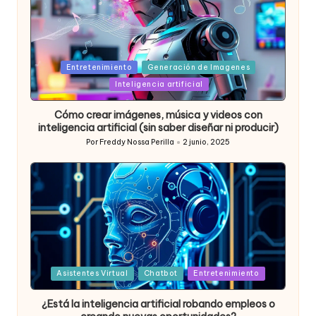
Posted
Entretenimiento
Generación de Imagenes
in
Inteligencia artificial
Cómo crear imágenes, música y videos con
inteligencia artificial (sin saber diseñar ni producir)
Por
Freddy Nossa Perilla
2 junio, 2025
Publicado
por
Posted
Asistentes Virtual
Chatbot
Entretenimiento
in
¿Está la inteligencia artificial robando empleos o