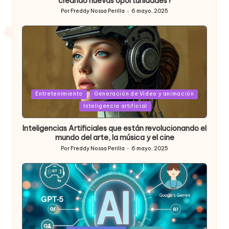
creando nuevas oportunidades?
Por
Freddy Nossa Perilla
6 mayo, 2025
Publicado
por
Posted
Entretenimiento
Generación de Video y animación
in
Inteligencia artificial
Inteligencias Artificiales que están revolucionando el
mundo del arte, la música y el cine
Por
Freddy Nossa Perilla
6 mayo, 2025
Publicado
por