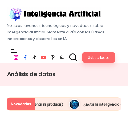
Skip
to
I
content
Noticias, avances tecnológicos y novedades sobre
n
inteligencia artificial. Mantente al día con las últimas
t
innovaciones y desarrollos en IA.
e
li
Subscribete
Instagram
Facebook
Tiktok
Youtube
Threads
g
e
Análisis de datos
n
c
i
a
Novedades
eñar ni producir)
¿Está la inteligencia artificial robando emp
A
r
ti