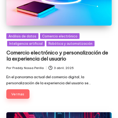
Posted
Análisis de datos
Comercio electrónico
in
Inteligencia artificial
Robótica y automatización
Comercio electrónico y personalización de
la experiencia del usuario
Por
Freddy Nossa Perilla
3 abril, 2025
Publicado
por
En el panorama actual del comercio digital, la
personalización de la experiencia del usuario se…
Ver mas