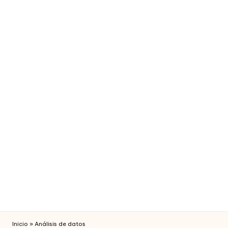
fi
c
i
a
l
Inicio
»
Análisis de datos