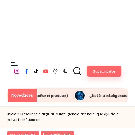
fi
c
i
a
l
Subscribete
Instagram
Facebook
Tiktok
Youtube
Threads
Novedades
saber diseñar ni producir)
¿Está la inteligencia artificial ro
Inicio
»
Descubre a argil.ai la inteligencia artificial que ayuda a
volverte influencer.
Posted
Audio y música
Entretenimiento