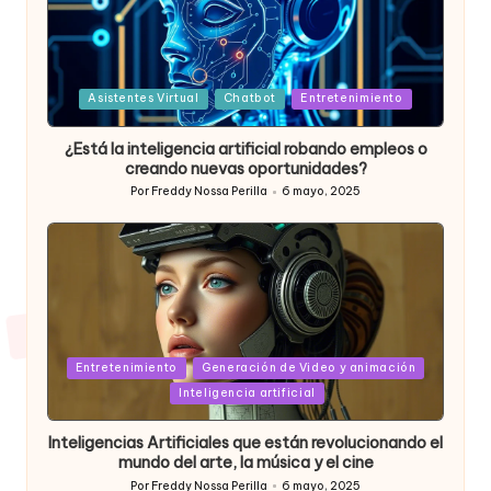
Posted
Asistentes Virtual
Chatbot
Entretenimiento
in
¿Está la inteligencia artificial robando empleos o
creando nuevas oportunidades?
Por
Freddy Nossa Perilla
6 mayo, 2025
Publicado
por
Posted
Entretenimiento
Generación de Video y animación
in
Inteligencia artificial
Inteligencias Artificiales que están revolucionando el
mundo del arte, la música y el cine
Por
Freddy Nossa Perilla
6 mayo, 2025