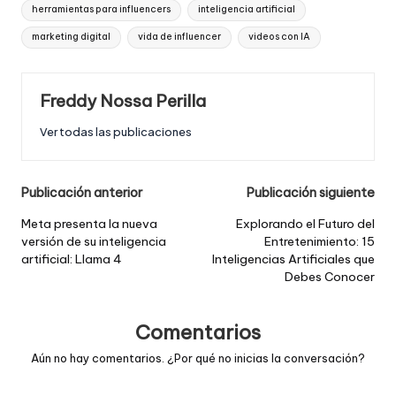
herramientas para influencers
inteligencia artificial
marketing digital
vida de influencer
videos con IA
Freddy Nossa Perilla
Ver todas las publicaciones
Post
Publicación anterior
Publicación siguiente
navigation
Meta presenta la nueva
Explorando el Futuro del
versión de su inteligencia
Entretenimiento: 15
artificial: Llama 4
Inteligencias Artificiales que
Debes Conocer
Comentarios
Aún no hay comentarios. ¿Por qué no inicias la conversación?