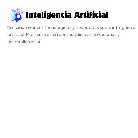
Skip
to
I
content
Noticias, avances tecnológicos y novedades sobre inteligencia
n
artificial. Mantente al día con las últimas innovaciones y
t
desarrollos en IA.
e
li
g
e
n
c
i
a
A
r
ti