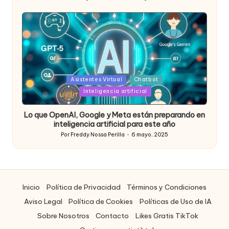
Publicado
por
Posted
Asistentes Virtual
Chatbot
in
Inteligencia artificial
Lo que OpenAI, Google y Meta están preparando en
inteligencia artificial para este año
Por
Freddy Nossa Perilla
6 mayo, 2025
Publicado
por
Inicio
Política de Privacidad
Términos y Condiciones
Aviso Legal
Política de Cookies
Políticas de Uso de IA
Sobre Nosotros
Contacto
Likes Gratis TikTok