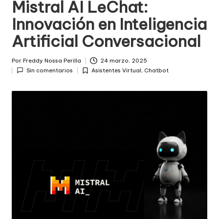
Mistral AI LeChat:
Innovación en Inteligencia
Artificial Conversacional
Por
Freddy Nossa Perilla
24 marzo, 2025
Publicado
Sin comentarios
Asistentes Virtual
,
Chatbot
por
Posted
in