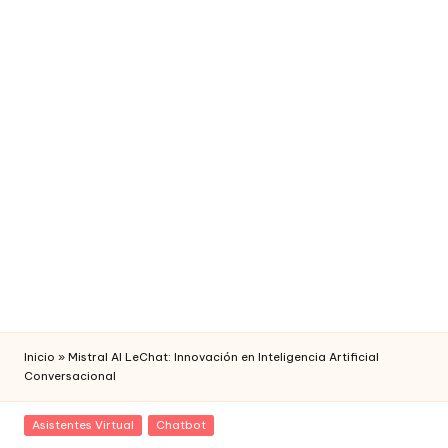
fi
c
i
a
l
Inicio
»
Mistral AI LeChat: Innovación en Inteligencia Artificial
Conversacional
Posted
Asistentes Virtual
Chatbot
in