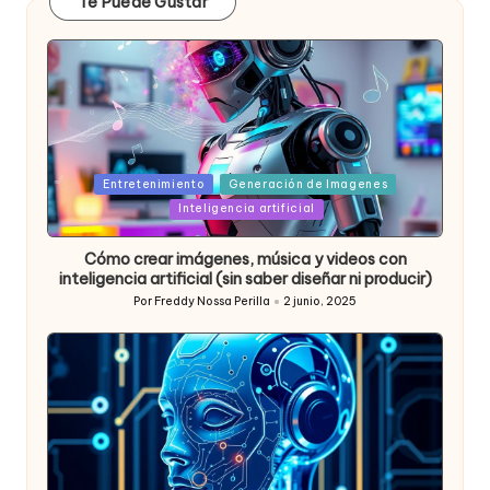
Te Puede Gustar
Posted
Entretenimiento
Generación de Imagenes
in
Inteligencia artificial
Cómo crear imágenes, música y videos con
inteligencia artificial (sin saber diseñar ni producir)
Por
Freddy Nossa Perilla
2 junio, 2025
Publicado
por