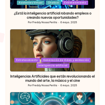
Posted
Asistentes Virtual
Chatbot
Entretenimiento
in
¿Está la inteligencia artificial robando empleos o
creando nuevas oportunidades?
Por
Freddy Nossa Perilla
6 mayo, 2025
Publicado
por
Posted
Entretenimiento
Generación de Video y animación
in
Inteligencia artificial
Inteligencias Artificiales que están revolucionando el
mundo del arte, la música y el cine
Por
Freddy Nossa Perilla
6 mayo, 2025
Publicado
por