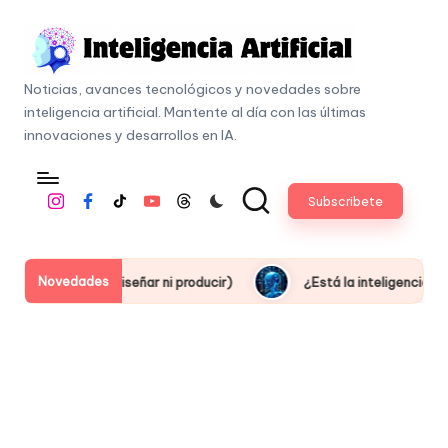
Skip
to
I
content
Noticias, avances tecnológicos y novedades sobre
n
inteligencia artificial. Mantente al día con las últimas
t
innovaciones y desarrollos en IA.
e
li
Subscribete
Instagram
Facebook
Tiktok
Youtube
Threads
g
e
n
Novedades
n saber diseñar ni producir)
¿Está la inteligencia artificial
c
i
a
A
r
ti