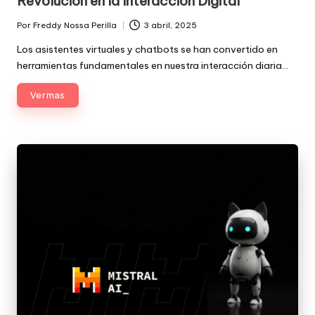
Revolución en la Interacción Digital
Por
Freddy Nossa Perilla
3 abril, 2025
Publicado
por
Los asistentes virtuales y chatbots se han convertido en
herramientas fundamentales en nuestra interacción diaria…
Ver mas