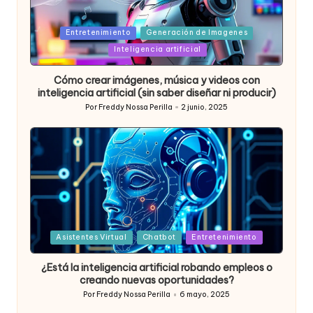
Posted
Entretenimiento
Generación de Imagenes
in
Inteligencia artificial
Cómo crear imágenes, música y videos con
inteligencia artificial (sin saber diseñar ni producir)
Por
Freddy Nossa Perilla
2 junio, 2025
Publicado
por
Posted
Asistentes Virtual
Chatbot
Entretenimiento
in
¿Está la inteligencia artificial robando empleos o
creando nuevas oportunidades?
Por
Freddy Nossa Perilla
6 mayo, 2025
Publicado
por