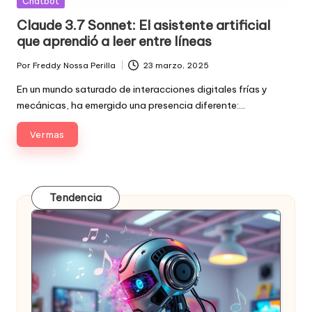
Posted
Chatbot
in
Claude 3.7 Sonnet: El asistente artificial
que aprendió a leer entre líneas
Por
Freddy Nossa Perilla
23 marzo, 2025
Publicado
por
En un mundo saturado de interacciones digitales frías y
mecánicas, ha emergido una presencia diferente:…
Ver mas
Tendencia