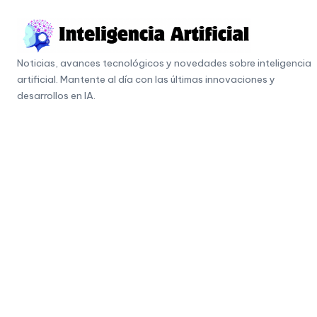
Skip
to
I
content
Noticias, avances tecnológicos y novedades sobre inteligencia
n
artificial. Mantente al día con las últimas innovaciones y
t
desarrollos en IA.
e
li
g
e
n
c
i
a
A
r
ti