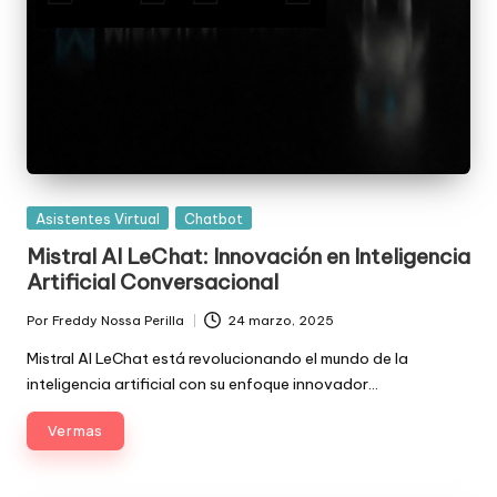
Posted
Asistentes Virtual
Chatbot
in
Mistral AI LeChat: Innovación en Inteligencia
Artificial Conversacional
Por
Freddy Nossa Perilla
24 marzo, 2025
Publicado
por
Mistral AI LeChat está revolucionando el mundo de la
inteligencia artificial con su enfoque innovador…
Ver mas