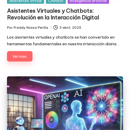
Posted
Asistentes Virtual
Chatbot
Inteligencia artificial
in
Asistentes Virtuales y Chatbots:
Revolución en la Interacción Digital
Por
Freddy Nossa Perilla
3 abril, 2025
Publicado
por
Los asistentes virtuales y chatbots se han convertido en
herramientas fundamentales en nuestra interacción diaria…
Ver mas