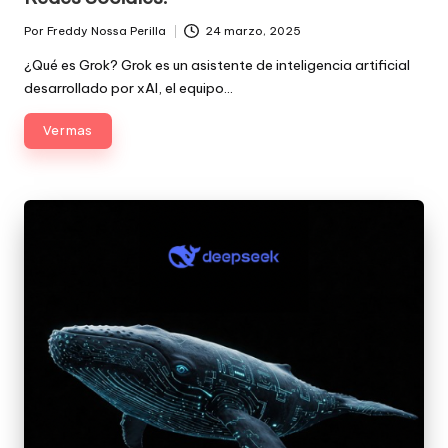
Por
Freddy Nossa Perilla
24 marzo, 2025
Publicado
por
¿Qué es Grok? Grok es un asistente de inteligencia artificial
desarrollado por xAI, el equipo…
Ver mas