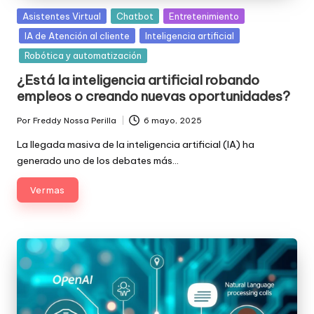
Posted
Asistentes Virtual
Chatbot
Entretenimiento
in
IA de Atención al cliente
Inteligencia artificial
Robótica y automatización
¿Está la inteligencia artificial robando
empleos o creando nuevas oportunidades?
Por
Freddy Nossa Perilla
6 mayo, 2025
Publicado
por
La llegada masiva de la inteligencia artificial (IA) ha
generado uno de los debates más…
Ver mas