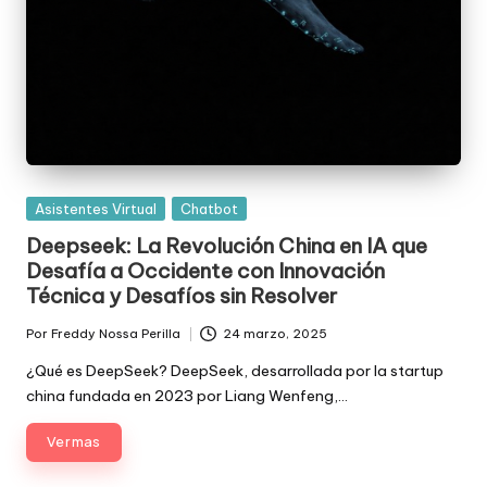
Posted
Asistentes Virtual
Chatbot
in
Deepseek: La Revolución China en IA que
Desafía a Occidente con Innovación
Técnica y Desafíos sin Resolver
Por
Freddy Nossa Perilla
24 marzo, 2025
Publicado
por
¿Qué es DeepSeek? DeepSeek, desarrollada por la startup
china fundada en 2023 por Liang Wenfeng,…
Ver mas