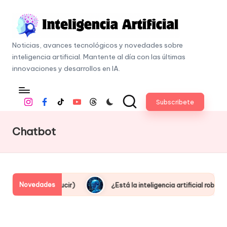
Skip
to
I
content
Noticias, avances tecnológicos y novedades sobre
n
inteligencia artificial. Mantente al día con las últimas
t
innovaciones y desarrollos en IA.
e
li
Subscribete
Instagram
Facebook
Tiktok
Youtube
Threads
g
e
Chatbot
n
c
i
a
Novedades
Está la inteligencia artificial robando empleos o creando nuevas oportu
A
r
ti