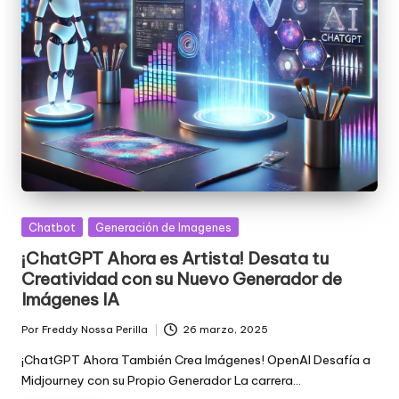
Posted
Chatbot
Generación de Imagenes
in
¡ChatGPT Ahora es Artista! Desata tu
Creatividad con su Nuevo Generador de
Imágenes IA
Por
Freddy Nossa Perilla
26 marzo, 2025
Publicado
por
¡ChatGPT Ahora También Crea Imágenes! OpenAI Desafía a
Midjourney con su Propio Generador La carrera…