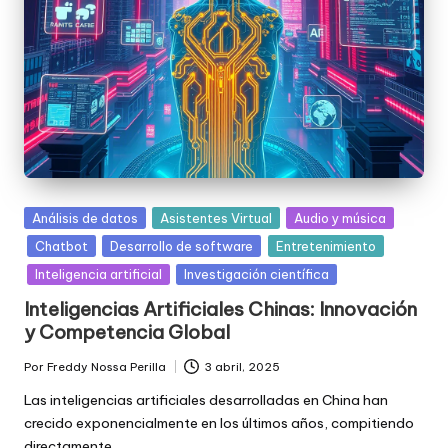
Posted
Análisis de datos
Asistentes Virtual
Audio y música
in
Chatbot
Desarrollo de software
Entretenimiento
Inteligencia artificial
Investigación científica
Inteligencias Artificiales Chinas: Innovación
y Competencia Global
Por
Freddy Nossa Perilla
3 abril, 2025
Publicado
por
Las inteligencias artificiales desarrolladas en China han
crecido exponencialmente en los últimos años, compitiendo
directamente…