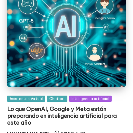
Posted
Asistentes Virtual
Chatbot
Inteligencia artificial
in
Lo que OpenAI, Google y Meta están
preparando en inteligencia artificial para
este año
Por
Freddy Nossa Perilla
6 mayo, 2025