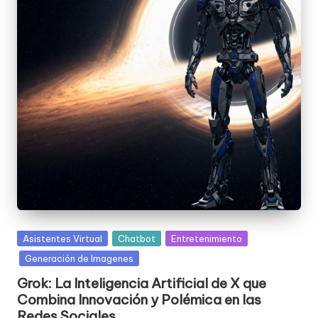
Posted
Asistentes Virtual
Chatbot
Entretenimiento
in
Generación de Imagenes
Grok: La Inteligencia Artificial de X que
Combina Innovación y Polémica en las
Redes Sociales.