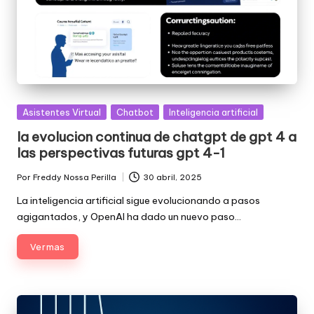
Posted
Asistentes Virtual
Chatbot
Inteligencia artificial
in
la evolucion continua de chatgpt de gpt 4 a
las perspectivas futuras gpt 4-1
Por
Freddy Nossa Perilla
30 abril, 2025
Publicado
por
La inteligencia artificial sigue evolucionando a pasos
agigantados, y OpenAI ha dado un nuevo paso…
Ver mas