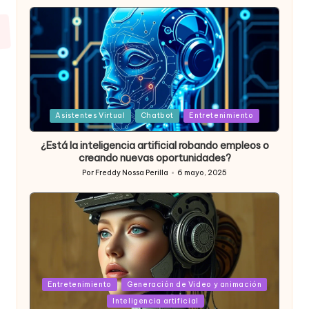
por
Posted
Asistentes Virtual
Chatbot
Entretenimiento
in
¿Está la inteligencia artificial robando empleos o
creando nuevas oportunidades?
Por
Freddy Nossa Perilla
6 mayo, 2025
Publicado
por
Posted
Entretenimiento
Generación de Video y animación
in
Inteligencia artificial