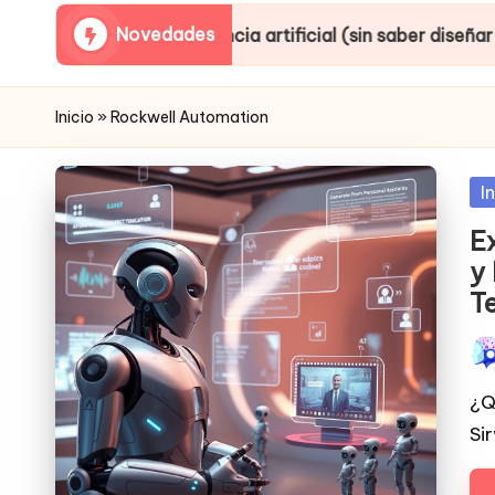
Novedades
inteligencia artificial (sin saber diseñar ni producir)
Inicio
»
Rockwell Automation
Po
I
in
E
y
T
Pub
por
¿Q
Si