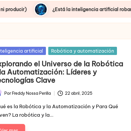
¿Está la inteligencia artificial robando empleos
sted
nteligencia artificial
Robótica y automatización
xplorando el Universo de la Robótica
 la Automatización: Líderes y
ecnologías Clave
Por
Freddy Nossa Perilla
22 abril, 2025
licado
ué es la Robótica y la Automatización y Para Qué
rven? La robótica y la…
Ver mas