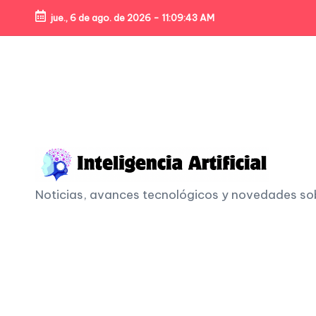
jue., 6 de ago. de 2026
-
11:09:45 AM
Skip
to
content
I
Noticias, avances tecnológicos y novedades sobre
n
t
e
li
g