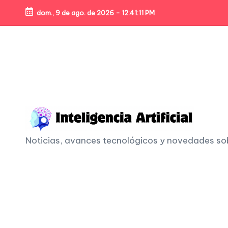
dom., 9 de ago. de 2026
-
12:41:13 PM
Skip
to
content
I
Noticias, avances tecnológicos y novedades sobre
n
t
e
li
g