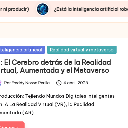
¿Está la inteligencia artificial robando empleo
sted
nteligencia artificial
Realidad virtual y metaverso
: El Cerebro detrás de la Realidad
irtual, Aumentada y el Metaverso
Por
Freddy Nossa Perilla
4 abril, 2025
licado
troducción: Tejiendo Mundos Digitales Inteligentes
n IA La Realidad Virtual (VR), la Realidad
mentada (AR)…
Ver mas