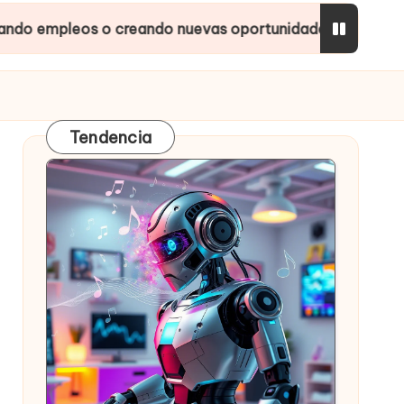
s o creando nuevas oportunidades?
Inteligencias
Tendencia