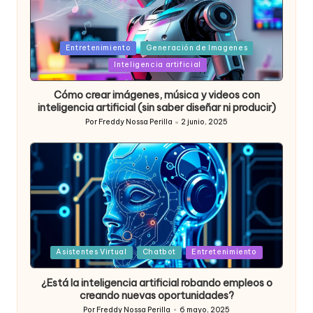
Posted
Entretenimiento
Generación de Imagenes
in
Inteligencia artificial
Cómo crear imágenes, música y videos con
inteligencia artificial (sin saber diseñar ni producir)
Por
Freddy Nossa Perilla
2 junio, 2025
Publicado
por
Posted
Asistentes Virtual
Chatbot
Entretenimiento
in
¿Está la inteligencia artificial robando empleos o
creando nuevas oportunidades?
Por
Freddy Nossa Perilla
6 mayo, 2025