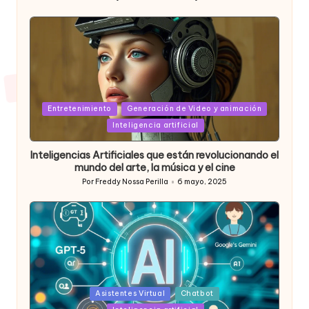
Publicado
por
Posted
Entretenimiento
Generación de Video y animación
in
Inteligencia artificial
Inteligencias Artificiales que están revolucionando el
mundo del arte, la música y el cine
Por
Freddy Nossa Perilla
6 mayo, 2025
Publicado
por
Posted
Asistentes Virtual
Chatbot