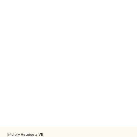
fi
c
i
a
l
Inicio
»
Headsets VR