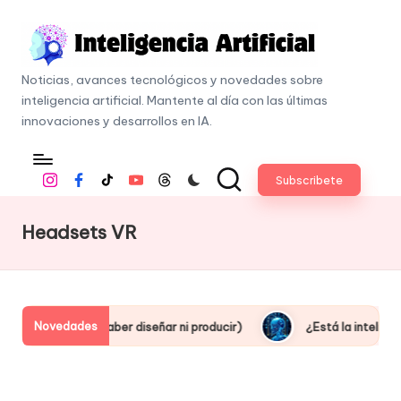
Skip
to
I
content
Noticias, avances tecnológicos y novedades sobre
n
inteligencia artificial. Mantente al día con las últimas
t
innovaciones y desarrollos en IA.
e
li
Subscribete
Instagram
Facebook
Tiktok
Youtube
Threads
g
e
Headsets VR
n
c
i
a
Novedades
l (sin saber diseñar ni producir)
¿Está la inteligencia artifi
A
r
ti