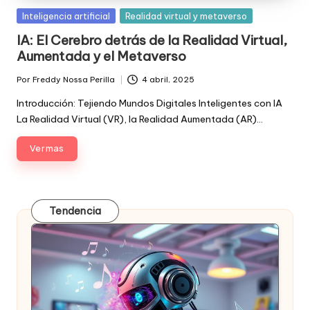
Posted
Inteligencia artificial
Realidad virtual y metaverso
in
IA: El Cerebro detrás de la Realidad Virtual,
Aumentada y el Metaverso
Por
Freddy Nossa Perilla
4 abril, 2025
Publicado
por
Introducción: Tejiendo Mundos Digitales Inteligentes con IA
La Realidad Virtual (VR), la Realidad Aumentada (AR)…
Ver mas
Tendencia