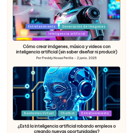
Posted
Entretenimiento
Generación de Imagenes
in
Inteligencia artificial
Cómo crear imágenes, música y videos con
inteligencia artificial (sin saber diseñar ni producir)
Por
Freddy Nossa Perilla
2 junio, 2025
Publicado
por
Posted
Asistentes Virtual
Chatbot
Entretenimiento
in
¿Está la inteligencia artificial robando empleos o
creando nuevas oportunidades?