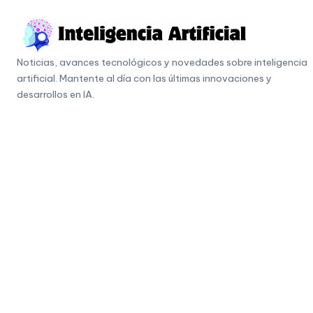
Skip
to
I
content
Noticias, avances tecnológicos y novedades sobre inteligencia
n
artificial. Mantente al día con las últimas innovaciones y
t
desarrollos en IA.
e
li
g
e
n
c
i
a
A
r
ti