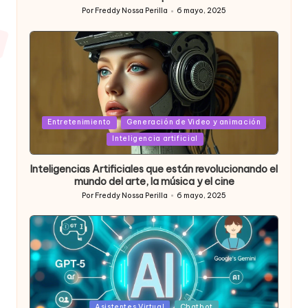
Por
Freddy Nossa Perilla
6 mayo, 2025
Publicado
por
Posted
Entretenimiento
Generación de Video y animación
in
Inteligencia artificial
Inteligencias Artificiales que están revolucionando el
mundo del arte, la música y el cine
Por
Freddy Nossa Perilla
6 mayo, 2025
Publicado
por
Posted
Asistentes Virtual
Chatbot