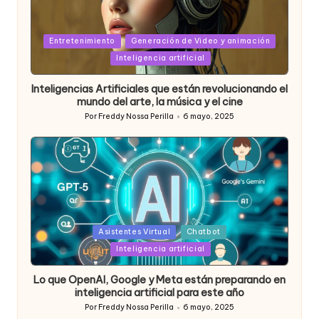
Posted
Entretenimiento
Generación de Video y animación
in
Inteligencia artificial
Inteligencias Artificiales que están revolucionando el
mundo del arte, la música y el cine
Por
Freddy Nossa Perilla
6 mayo, 2025
Publicado
por
Posted
Asistentes Virtual
Chatbot
in
Inteligencia artificial
Lo que OpenAI, Google y Meta están preparando en
inteligencia artificial para este año
Por
Freddy Nossa Perilla
6 mayo, 2025
Publicado