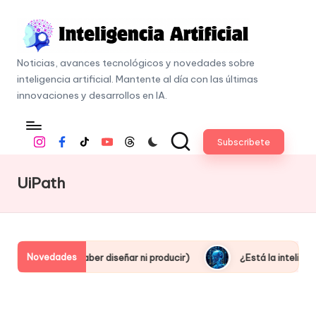
Skip
to
I
content
Noticias, avances tecnológicos y novedades sobre
n
inteligencia artificial. Mantente al día con las últimas
t
innovaciones y desarrollos en IA.
e
li
Subscribete
Instagram
Facebook
Tiktok
Youtube
Threads
g
e
UiPath
n
c
i
a
Novedades
ial (sin saber diseñar ni producir)
¿Está la inteligencia arti
A
r
ti