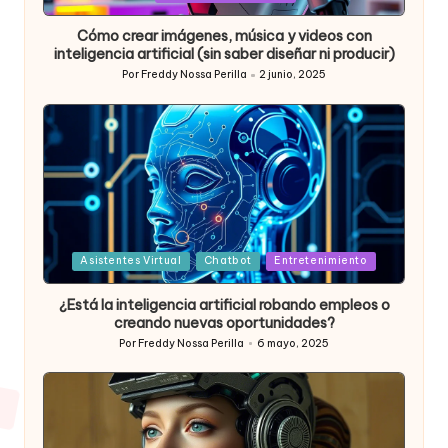
Cómo crear imágenes, música y videos con
inteligencia artificial (sin saber diseñar ni producir)
Por
Freddy Nossa Perilla
2 junio, 2025
Publicado
por
Posted
Asistentes Virtual
Chatbot
Entretenimiento
in
¿Está la inteligencia artificial robando empleos o
creando nuevas oportunidades?
Por
Freddy Nossa Perilla
6 mayo, 2025
Publicado
por