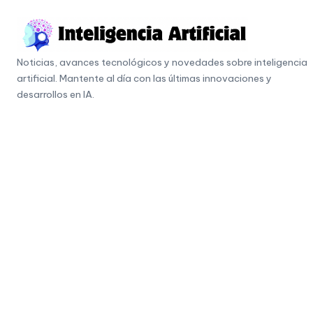
Skip
to
I
content
Noticias, avances tecnológicos y novedades sobre inteligencia
n
artificial. Mantente al día con las últimas innovaciones y
t
desarrollos en IA.
e
li
g
e
n
c
i
a
A
r
ti