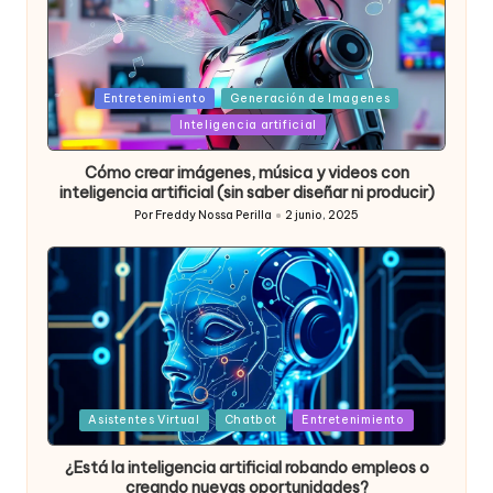
Posted
Entretenimiento
Generación de Imagenes
in
Inteligencia artificial
Cómo crear imágenes, música y videos con
inteligencia artificial (sin saber diseñar ni producir)
Por
Freddy Nossa Perilla
2 junio, 2025
Publicado
por
Posted
Asistentes Virtual
Chatbot
Entretenimiento
in
¿Está la inteligencia artificial robando empleos o
creando nuevas oportunidades?