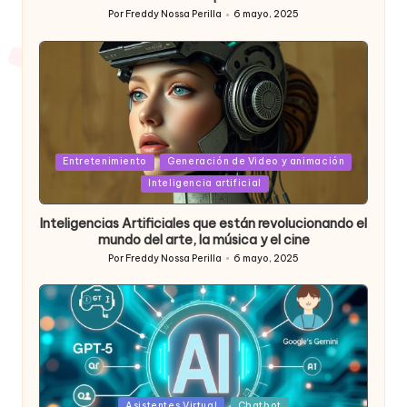
Por
Freddy Nossa Perilla
6 mayo, 2025
Publicado
por
Posted
Entretenimiento
Generación de Video y animación
in
Inteligencia artificial
Inteligencias Artificiales que están revolucionando el
mundo del arte, la música y el cine
Por
Freddy Nossa Perilla
6 mayo, 2025
Publicado
por
Posted
Asistentes Virtual
Chatbot