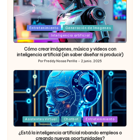
Posted
Entretenimiento
Generación de Imagenes
in
Inteligencia artificial
Cómo crear imágenes, música y videos con
inteligencia artificial (sin saber diseñar ni producir)
Por
Freddy Nossa Perilla
2 junio, 2025
Publicado
por
Posted
Asistentes Virtual
Chatbot
Entretenimiento
in
¿Está la inteligencia artificial robando empleos o
creando nuevas oportunidades?