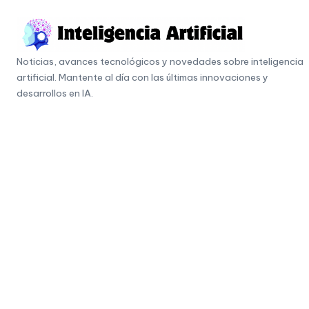
Skip
to
I
content
Noticias, avances tecnológicos y novedades sobre inteligencia
n
artificial. Mantente al día con las últimas innovaciones y
t
desarrollos en IA.
e
li
g
e
n
c
i
a
A
r
ti