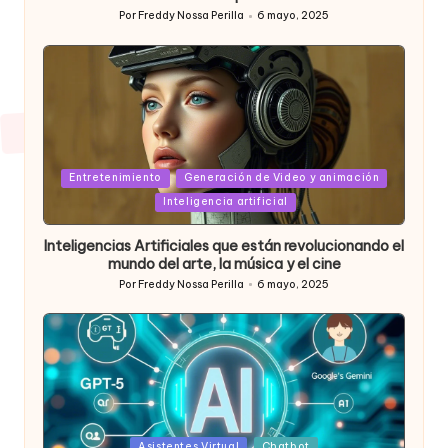
Por
Freddy Nossa Perilla
6 mayo, 2025
Publicado
por
Posted
Entretenimiento
Generación de Video y animación
in
Inteligencia artificial
Inteligencias Artificiales que están revolucionando el
mundo del arte, la música y el cine
Por
Freddy Nossa Perilla
6 mayo, 2025
Publicado
por
Posted
Asistentes Virtual
Chatbot