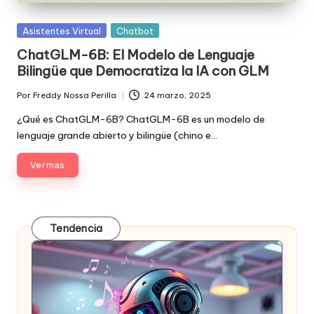
Posted
Asistentes Virtual
Chatbot
in
ChatGLM-6B: El Modelo de Lenguaje
Bilingüe que Democratiza la IA con GLM
Por
Freddy Nossa Perilla
24 marzo, 2025
Publicado
por
¿Qué es ChatGLM-6B? ChatGLM-6B es un modelo de
lenguaje grande abierto y bilingüe (chino e…
Ver mas
Tendencia