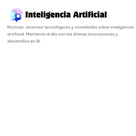
Skip
to
I
content
Noticias, avances tecnológicos y novedades sobre inteligencia
n
artificial. Mantente al día con las últimas innovaciones y
t
desarrollos en IA.
e
li
g
e
n
c
i
a
A
r
ti