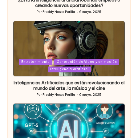
¿Está la inteligencia artificial robando empleos o
creando nuevas oportunidades?
Por
Freddy Nossa Perilla
6 mayo, 2025
Publicado
por
Posted
Entretenimiento
Generación de Video y animación
in
Inteligencia artificial
Inteligencias Artificiales que están revolucionando el
mundo del arte, la música y el cine
Por
Freddy Nossa Perilla
6 mayo, 2025
Publicado
por