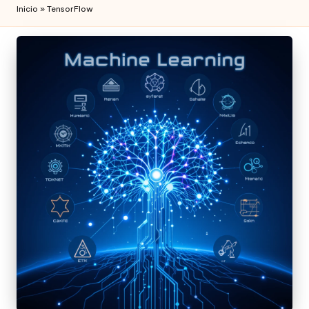
Inicio
»
TensorFlow