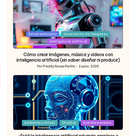
Posted
Entretenimiento
Generación de Imagenes
in
Inteligencia artificial
Cómo crear imágenes, música y videos con
inteligencia artificial (sin saber diseñar ni producir)
Por
Freddy Nossa Perilla
2 junio, 2025
Publicado
por
Posted
Asistentes Virtual
Chatbot
Entretenimiento
in