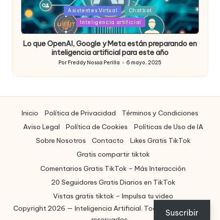
Posted
Asistentes Virtual
Chatbot
in
Inteligencia artificial
Lo que OpenAI, Google y Meta están preparando en
inteligencia artificial para este año
Por
Freddy Nossa Perilla
6 mayo, 2025
Publicado
por
Inicio
Política de Privacidad
Términos y Condiciones
Aviso Legal
Política de Cookies
Políticas de Uso de IA
Sobre Nosotros
Contacto
Likes Gratis TikTok
Gratis compartir tiktok
Comentarios Gratis TikTok – Más Interacción
20 Seguidores Gratis Diarios en TikTok
Vistas gratis tiktok – Impulsa tu video
Copyright 2026 — Inteligencia Artificial. Todos los derechos
ES
Suscribir
reservados.