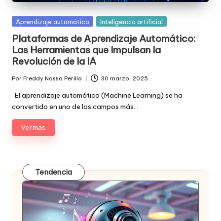
Posted
Aprendizaje automático
Inteligencia artificial
in
Plataformas de Aprendizaje Automático:
Las Herramientas que Impulsan la
Revolución de la IA
Por
Freddy Nossa Perilla
30 marzo, 2025
Publicado
por
El aprendizaje automático (Machine Learning) se ha
convertido en uno de los campos más…
Ver mas
Tendencia