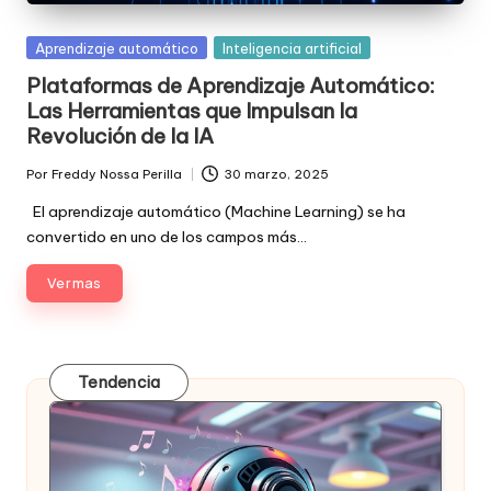
Posted
Aprendizaje automático
Inteligencia artificial
in
Plataformas de Aprendizaje Automático:
Las Herramientas que Impulsan la
Revolución de la IA
Por
Freddy Nossa Perilla
30 marzo, 2025
Publicado
por
El aprendizaje automático (Machine Learning) se ha
convertido en uno de los campos más…
Ver mas
Tendencia