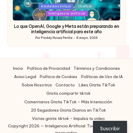
Posted
Asistentes Virtual
Chatbot
in
Inteligencia artificial
Lo que OpenAI, Google y Meta están preparando en
inteligencia artificial para este año
Por
Freddy Nossa Perilla
6 mayo, 2025
Publicado
por
Inicio
Política de Privacidad
Términos y Condiciones
Aviso Legal
Política de Cookies
Políticas de Uso de IA
Sobre Nosotros
Contacto
Likes Gratis TikTok
Gratis compartir tiktok
Comentarios Gratis TikTok – Más Interacción
20 Seguidores Gratis Diarios en TikTok
Vistas gratis tiktok – Impulsa tu video
Copyright 2026 — Inteligencia Artificial. Todos los derechos
ES
Suscribir
reservados.