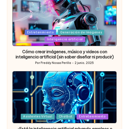
Posted
Entretenimiento
Generación de Imagenes
in
Inteligencia artificial
Cómo crear imágenes, música y videos con
inteligencia artificial (sin saber diseñar ni producir)
Por
Freddy Nossa Perilla
2 junio, 2025
Publicado
por
Posted
Asistentes Virtual
Chatbot
Entretenimiento
in