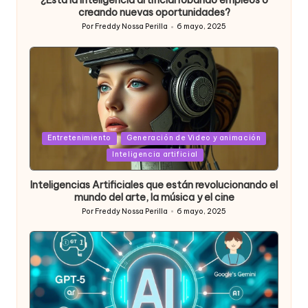
¿Está la inteligencia artificial robando empleos o
creando nuevas oportunidades?
Por
Freddy Nossa Perilla
6 mayo, 2025
Publicado
por
Posted
Entretenimiento
Generación de Video y animación
in
Inteligencia artificial
Inteligencias Artificiales que están revolucionando el
mundo del arte, la música y el cine
Por
Freddy Nossa Perilla
6 mayo, 2025
Publicado
por