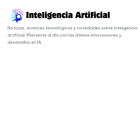
Skip
to
I
content
Noticias, avances tecnológicos y novedades sobre inteligencia
n
artificial. Mantente al día con las últimas innovaciones y
t
desarrollos en IA.
e
li
g
e
n
c
i
a
A
r
ti