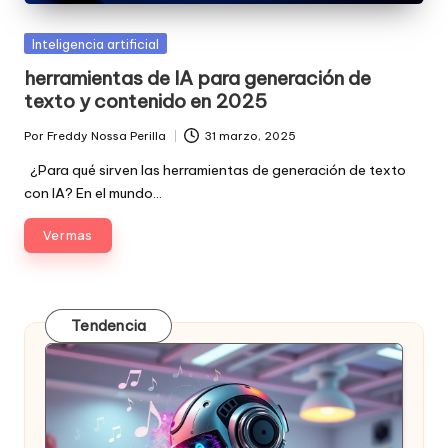
Posted
Inteligencia artificial
in
herramientas de IA para generación de
texto y contenido en 2025
Por
Freddy Nossa Perilla
31 marzo, 2025
Publicado
por
¿Para qué sirven las herramientas de generación de texto
con IA? En el mundo…
Ver mas
Tendencia