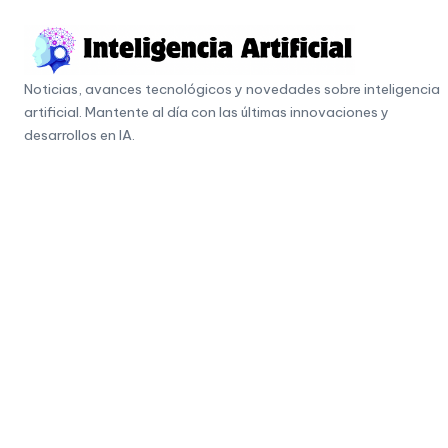
Skip
to
I
content
Noticias, avances tecnológicos y novedades sobre inteligencia
n
artificial. Mantente al día con las últimas innovaciones y
t
desarrollos en IA.
e
li
g
e
n
c
i
a
A
r
ti