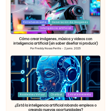
Posted
Entretenimiento
Generación de Imagenes
in
Inteligencia artificial
Cómo crear imágenes, música y videos con
inteligencia artificial (sin saber diseñar ni producir)
Por
Freddy Nossa Perilla
2 junio, 2025
Publicado
por
Posted
Asistentes Virtual
Chatbot
Entretenimiento
in
¿Está la inteligencia artificial robando empleos o
creando nuevas oportunidades?