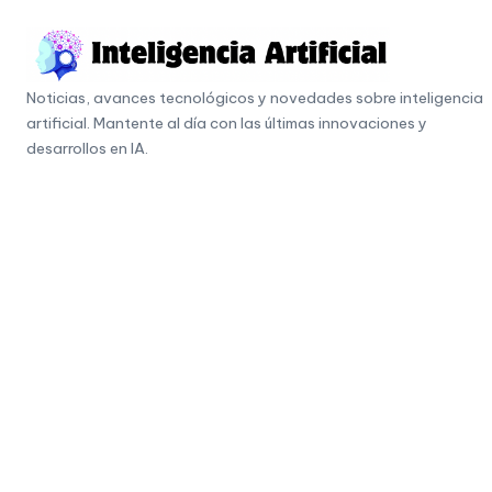
Skip
to
I
content
Noticias, avances tecnológicos y novedades sobre inteligencia
n
artificial. Mantente al día con las últimas innovaciones y
t
desarrollos en IA.
e
li
g
e
n
c
i
a
A
r
ti