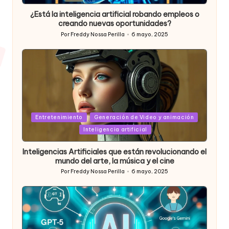
in
¿Está la inteligencia artificial robando empleos o
creando nuevas oportunidades?
Por
Freddy Nossa Perilla
6 mayo, 2025
Publicado
por
Posted
Entretenimiento
Generación de Video y animación
in
Inteligencia artificial
Inteligencias Artificiales que están revolucionando el
mundo del arte, la música y el cine
Por
Freddy Nossa Perilla
6 mayo, 2025
Publicado
por