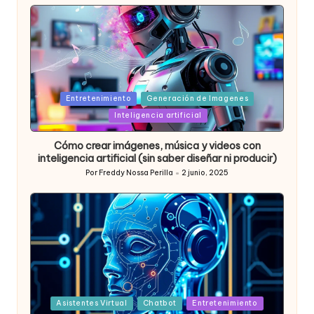
Posted
Entretenimiento
Generación de Imagenes
in
Inteligencia artificial
Cómo crear imágenes, música y videos con
inteligencia artificial (sin saber diseñar ni producir)
Por
Freddy Nossa Perilla
2 junio, 2025
Publicado
por
Posted
Asistentes Virtual
Chatbot
Entretenimiento