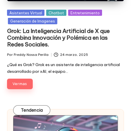
Posted
Asistentes Virtual
Chatbot
Entretenimiento
in
Generación de Imagenes
Grok: La Inteligencia Artificial de X que
Combina Innovación y Polémica en las
Redes Sociales.
Por
Freddy Nossa Perilla
24 marzo, 2025
Publicado
por
¿Qué es Grok? Grok es un asistente de inteligencia artificial
desarrollado por xAI, el equipo…
Ver mas
Tendencia