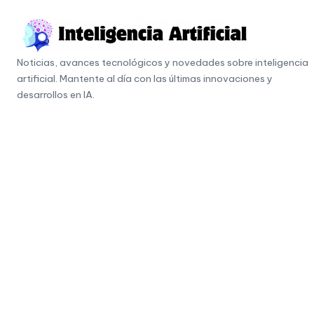
Skip
to
I
content
Noticias, avances tecnológicos y novedades sobre inteligencia
n
artificial. Mantente al día con las últimas innovaciones y
t
desarrollos en IA.
e
li
g
e
n
c
i
a
A
r
ti