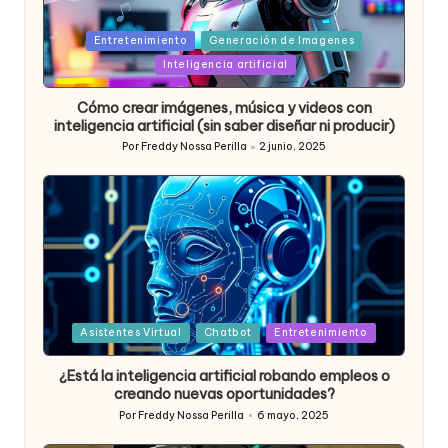
Posted
Entretenimiento
Generación de Imagenes
in
Inteligencia artificial
Cómo crear imágenes, música y videos con
inteligencia artificial (sin saber diseñar ni producir)
Por
Freddy Nossa Perilla
2 junio, 2025
Publicado
por
Posted
Asistentes Virtual
Chatbot
Entretenimiento
in
¿Está la inteligencia artificial robando empleos o
creando nuevas oportunidades?
Por
Freddy Nossa Perilla
6 mayo, 2025
Publicado
por