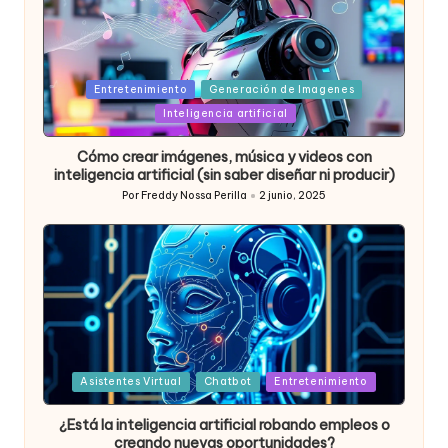
Posted
Entretenimiento
Generación de Imagenes
in
Inteligencia artificial
Cómo crear imágenes, música y videos con
inteligencia artificial (sin saber diseñar ni producir)
Por
Freddy Nossa Perilla
2 junio, 2025
Publicado
por
Posted
Asistentes Virtual
Chatbot
Entretenimiento
in
¿Está la inteligencia artificial robando empleos o
creando nuevas oportunidades?