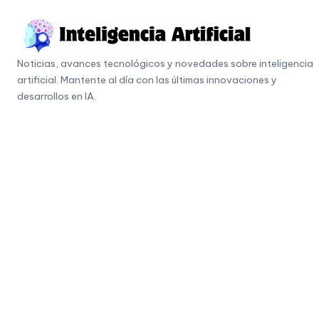
Skip
to
I
content
Noticias, avances tecnológicos y novedades sobre inteligencia
n
artificial. Mantente al día con las últimas innovaciones y
t
desarrollos en IA.
e
li
g
e
n
c
i
a
A
r
ti