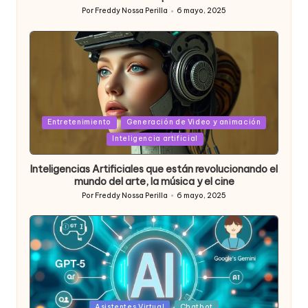
Por
Freddy Nossa Perilla
6 mayo, 2025
Publicado
por
Posted
Entretenimiento
Generación de Video y animación
in
Inteligencia artificial
Inteligencias Artificiales que están revolucionando el
mundo del arte, la música y el cine
Por
Freddy Nossa Perilla
6 mayo, 2025
Publicado
por
Posted
Asistentes Virtual
Chatbot