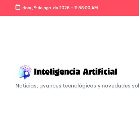
dom., 9 de ago. de 2026
-
11:55:01 AM
Skip
to
content
I
Noticias, avances tecnológicos y novedades sobre
n
t
e
li
g