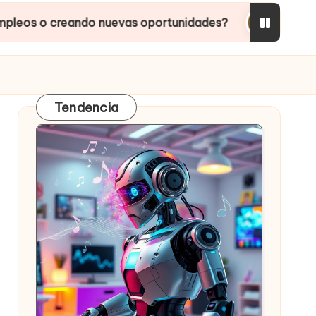
ando nuevas oportunidades?
Inteligencias Artifi
Tendencia