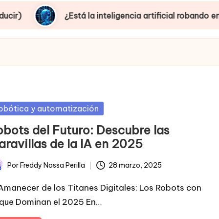
¿Está la inteligencia artificial robando empleos o cre
sted
obótica y automatización
obots del Futuro: Descubre las
aravillas de la IA en 2025
Por
Freddy Nossa Perilla
28 marzo, 2025
licado
 Amanecer de los Titanes Digitales: Los Robots con
 que Dominan el 2025 En…