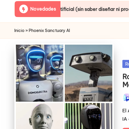
Novedades
gencia artificial (sin saber diseñar ni producir)
Inicio
»
Phoenix Sanctuary AI
Po
R
in
R
M
Pub
por
El
IA