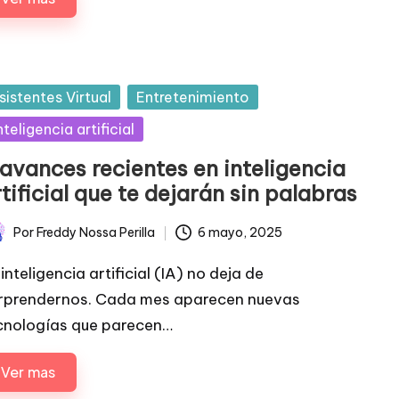
sted
sistentes Virtual
Entretenimiento
nteligencia artificial
 avances recientes en inteligencia
tificial que te dejarán sin palabras
Por
Freddy Nossa Perilla
6 mayo, 2025
licado
inteligencia artificial (IA) no deja de
rprendernos. Cada mes aparecen nuevas
cnologías que parecen…
Ver mas