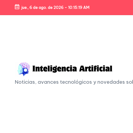
jue., 6 de ago. de 2026
-
10:15:21 AM
Skip
to
content
I
Noticias, avances tecnológicos y novedades sobre
n
t
e
li
g