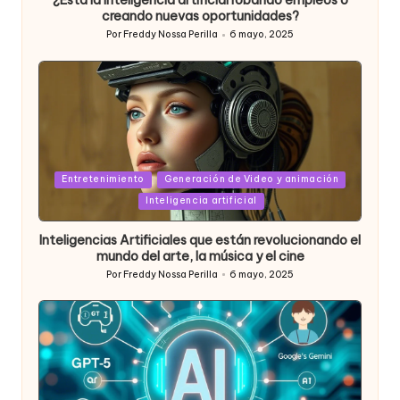
¿Está la inteligencia artificial robando empleos o
creando nuevas oportunidades?
Por
Freddy Nossa Perilla
6 mayo, 2025
Publicado
por
Posted
Entretenimiento
Generación de Video y animación
in
Inteligencia artificial
Inteligencias Artificiales que están revolucionando el
mundo del arte, la música y el cine
Por
Freddy Nossa Perilla
6 mayo, 2025
Publicado
por