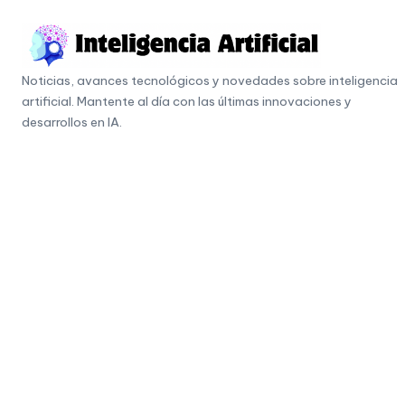
Skip
to
I
content
Noticias, avances tecnológicos y novedades sobre inteligencia
n
artificial. Mantente al día con las últimas innovaciones y
t
desarrollos en IA.
e
li
g
e
n
c
i
a
A
r
ti