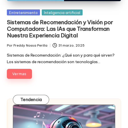
Posted
Entretenimiento
Inteligencia artificial
in
Sistemas de Recomendación y Visión por
Computadora: Las IAs que Transforman
Nuestra Experiencia Digital
Por
Freddy Nossa Perilla
31 marzo, 2025
Publicado
por
Sistemas de Recomendación: ¿Qué son y para qué sirven?
Los sistemas de recomendación son tecnologías…
Ver mas
Tendencia