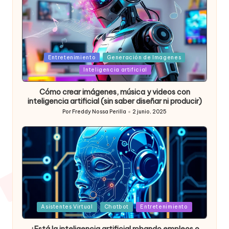
Posted
Entretenimiento
Generación de Imagenes
in
Inteligencia artificial
Cómo crear imágenes, música y videos con
inteligencia artificial (sin saber diseñar ni producir)
Por
Freddy Nossa Perilla
2 junio, 2025
Publicado
por
Posted
Asistentes Virtual
Chatbot
Entretenimiento
in