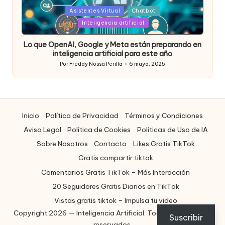
Posted
Asistentes Virtual
Chatbot
in
Inteligencia artificial
Lo que OpenAI, Google y Meta están preparando en
inteligencia artificial para este año
Por
Freddy Nossa Perilla
6 mayo, 2025
Publicado
por
Inicio
Política de Privacidad
Términos y Condiciones
Aviso Legal
Política de Cookies
Políticas de Uso de IA
Sobre Nosotros
Contacto
Likes Gratis TikTok
Gratis compartir tiktok
Comentarios Gratis TikTok – Más Interacción
20 Seguidores Gratis Diarios en TikTok
Vistas gratis tiktok – Impulsa tu video
Copyright 2026 — Inteligencia Artificial. Todos los derechos
ES
Suscribir
reservados.