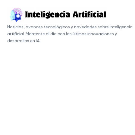
Skip
to
I
content
Noticias, avances tecnológicos y novedades sobre inteligencia
n
artificial. Mantente al día con las últimas innovaciones y
t
desarrollos en IA.
e
li
g
e
n
c
i
a
A
r
ti