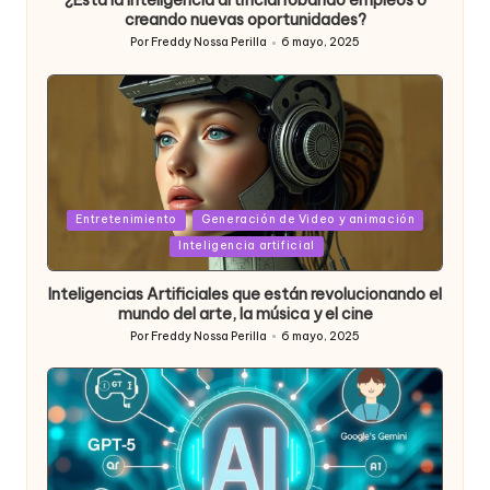
¿Está la inteligencia artificial robando empleos o
creando nuevas oportunidades?
Por
Freddy Nossa Perilla
6 mayo, 2025
Publicado
por
Posted
Entretenimiento
Generación de Video y animación
in
Inteligencia artificial
Inteligencias Artificiales que están revolucionando el
mundo del arte, la música y el cine
Por
Freddy Nossa Perilla
6 mayo, 2025
Publicado
por