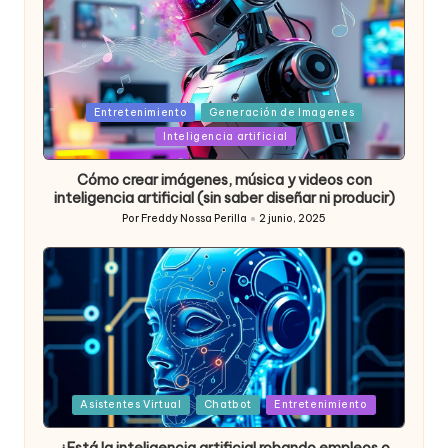
Posted
Entretenimiento
Generación de Imagenes
in
Inteligencia artificial
Cómo crear imágenes, música y videos con
inteligencia artificial (sin saber diseñar ni producir)
Por
Freddy Nossa Perilla
2 junio, 2025
Publicado
por
Posted
Asistentes Virtual
Chatbot
Entretenimiento
in