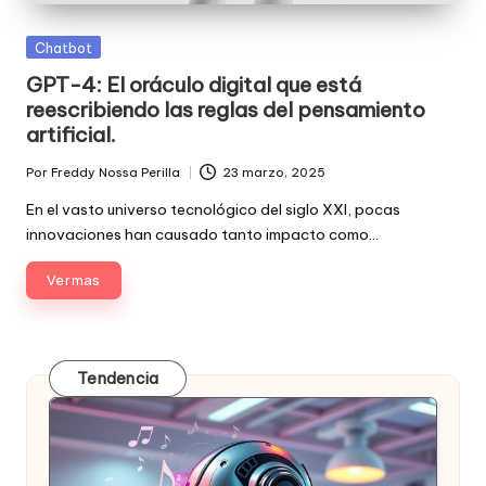
Posted
Chatbot
in
GPT-4: El oráculo digital que está
reescribiendo las reglas del pensamiento
artificial.
Por
Freddy Nossa Perilla
23 marzo, 2025
Publicado
por
En el vasto universo tecnológico del siglo XXI, pocas
innovaciones han causado tanto impacto como…
Ver mas
Tendencia