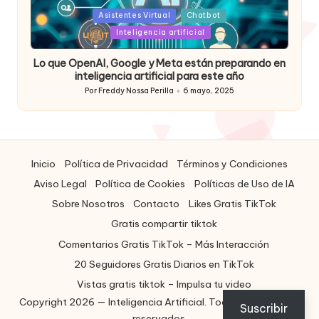
Posted
Asistentes Virtual
Chatbot
in
Inteligencia artificial
Lo que OpenAI, Google y Meta están preparando en
inteligencia artificial para este año
Por
Freddy Nossa Perilla
6 mayo, 2025
Publicado
por
Inicio
Política de Privacidad
Términos y Condiciones
Aviso Legal
Política de Cookies
Políticas de Uso de IA
Sobre Nosotros
Contacto
Likes Gratis TikTok
Gratis compartir tiktok
Comentarios Gratis TikTok – Más Interacción
20 Seguidores Gratis Diarios en TikTok
Vistas gratis tiktok – Impulsa tu video
Copyright 2026 — Inteligencia Artificial. Todos los derechos
ES
Suscribir
reservados.