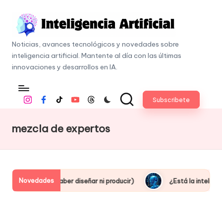
Skip
to
I
content
Noticias, avances tecnológicos y novedades sobre
n
inteligencia artificial. Mantente al día con las últimas
t
innovaciones y desarrollos en IA.
e
li
Subscribete
Instagram
Facebook
Tiktok
Youtube
Threads
g
e
mezcla de expertos
n
c
i
a
Novedades
al (sin saber diseñar ni producir)
¿Está la inteligencia artif
A
r
ti