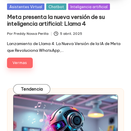
Posted
Asistentes Virtual
Chatbot
Inteligencia artificial
in
Meta presenta la nueva versión de su
inteligencia artificial: Llama 4
Por
Freddy Nossa Perilla
5 abril, 2025
Publicado
por
Lanzamiento de Llama 4: La Nueva Versión de la IA de Meta
que Revoluciona WhatsApp,…
Ver mas
Tendencia