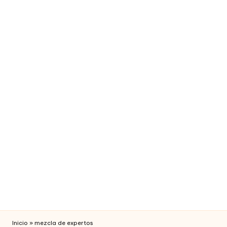
fi
c
i
a
l
Inicio
»
mezcla de expertos