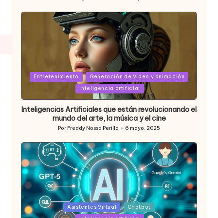
Publicado
por
Posted
Entretenimiento
Generación de Video y animación
in
Inteligencia artificial
Inteligencias Artificiales que están revolucionando el
mundo del arte, la música y el cine
Por
Freddy Nossa Perilla
6 mayo, 2025
Publicado
por
Posted
Asistentes Virtual
Chatbot