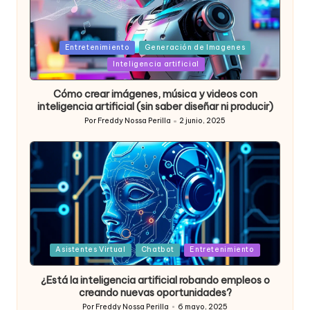
Posted
Entretenimiento
Generación de Imagenes
in
Inteligencia artificial
Cómo crear imágenes, música y videos con
inteligencia artificial (sin saber diseñar ni producir)
Por
Freddy Nossa Perilla
2 junio, 2025
Publicado
por
Posted
Asistentes Virtual
Chatbot
Entretenimiento
in
¿Está la inteligencia artificial robando empleos o
creando nuevas oportunidades?
Por
Freddy Nossa Perilla
6 mayo, 2025