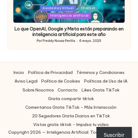
Posted
Asistentes Virtual
Chatbot
in
Inteligencia artificial
Lo que OpenAI, Google y Meta están preparando en
inteligencia artificial para este año
Por
Freddy Nossa Perilla
6 mayo, 2025
Publicado
por
Inicio
Política de Privacidad
Términos y Condiciones
Aviso Legal
Política de Cookies
Políticas de Uso de IA
Sobre Nosotros
Contacto
Likes Gratis TikTok
Gratis compartir tiktok
Comentarios Gratis TikTok – Más Interacción
20 Seguidores Gratis Diarios en TikTok
Vistas gratis tiktok – Impulsa tu video
Copyright 2026 — Inteligencia Artificial. Todos los derechos
ES
Suscribir