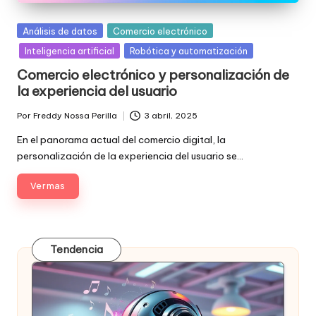
Posted
Análisis de datos
Comercio electrónico
in
Inteligencia artificial
Robótica y automatización
Comercio electrónico y personalización de
la experiencia del usuario
Por
Freddy Nossa Perilla
3 abril, 2025
Publicado
por
En el panorama actual del comercio digital, la
personalización de la experiencia del usuario se…
Ver mas
Tendencia