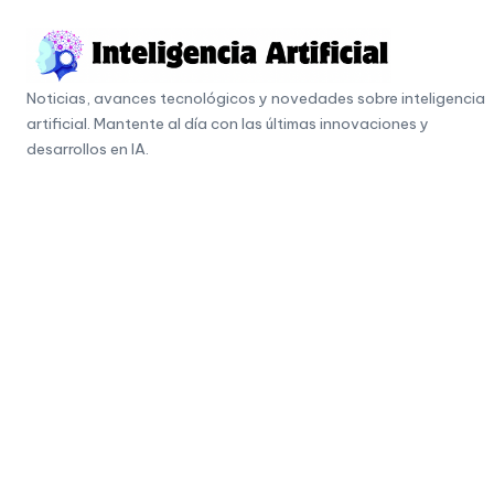
Skip
to
I
content
Noticias, avances tecnológicos y novedades sobre inteligencia
n
artificial. Mantente al día con las últimas innovaciones y
t
desarrollos en IA.
e
li
g
e
n
c
i
a
A
r
ti