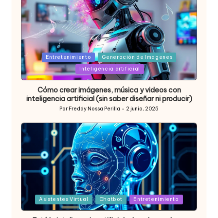
Posted
Entretenimiento
Generación de Imagenes
in
Inteligencia artificial
Cómo crear imágenes, música y videos con
inteligencia artificial (sin saber diseñar ni producir)
Por
Freddy Nossa Perilla
2 junio, 2025
Publicado
por
Posted
Asistentes Virtual
Chatbot
Entretenimiento
in