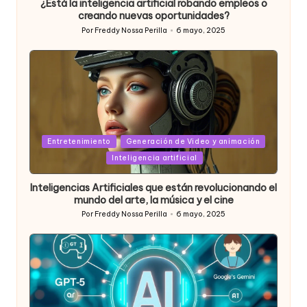
¿Está la inteligencia artificial robando empleos o
creando nuevas oportunidades?
Por
Freddy Nossa Perilla
6 mayo, 2025
Publicado
por
Posted
Entretenimiento
Generación de Video y animación
in
Inteligencia artificial
Inteligencias Artificiales que están revolucionando el
mundo del arte, la música y el cine
Por
Freddy Nossa Perilla
6 mayo, 2025
Publicado
por