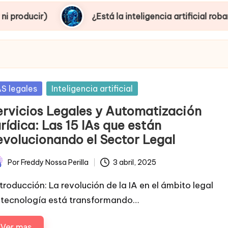
¿Está la inteligencia artificial robando empleos o 
sted
AS legales
Inteligencia artificial
ervicios Legales y Automatización
rídica: Las 15 IAs que están
evolucionando el Sector Legal
Por
Freddy Nossa Perilla
3 abril, 2025
licado
troducción: La revolución de la IA en el ámbito legal
 tecnología está transformando…
Ver mas