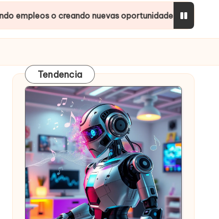
creando nuevas oportunidades?
Inteligencias Art
Tendencia