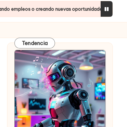
s o creando nuevas oportunidades?
Inteligencias
Tendencia