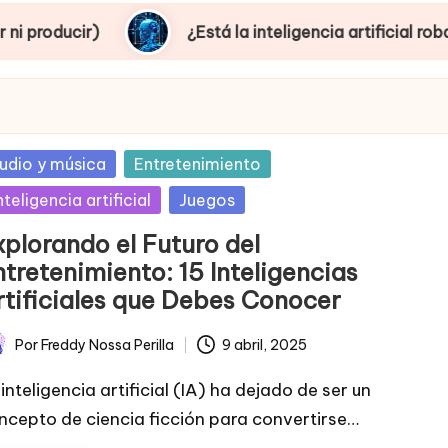
¿Está la inteligencia artificial robando empleo
sted
udio y música
Entretenimiento
nteligencia artificial
Juegos
xplorando el Futuro del
tretenimiento: 15 Inteligencias
rtificiales que Debes Conocer
Por
Freddy Nossa Perilla
9 abril, 2025
licado
inteligencia artificial (IA) ha dejado de ser un
ncepto de ciencia ficción para convertirse…