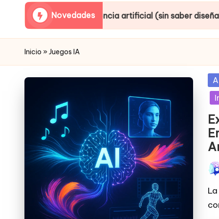
Novedades
 inteligencia artificial (sin saber diseñar ni producir)
Inicio
»
Juegos IA
Po
A
in
I
E
En
A
Pub
por
La 
co