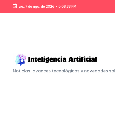
vie., 7 de ago. de 2026
-
5:08:40 PM
Skip
to
content
I
Noticias, avances tecnológicos y novedades sobre
n
t
e
li
g