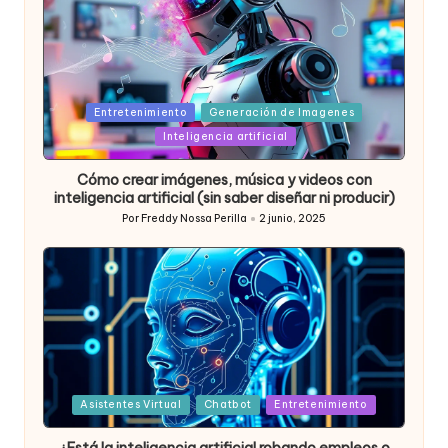
Posted
Entretenimiento
Generación de Imagenes
in
Inteligencia artificial
Cómo crear imágenes, música y videos con
inteligencia artificial (sin saber diseñar ni producir)
Por
Freddy Nossa Perilla
2 junio, 2025
Publicado
por
Posted
Asistentes Virtual
Chatbot
Entretenimiento
in