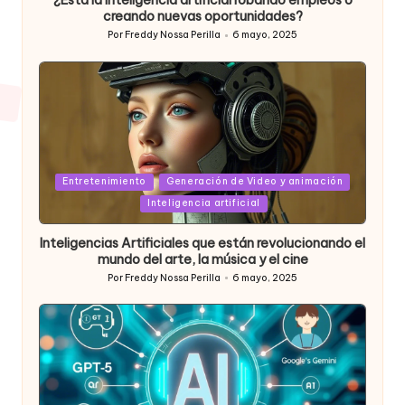
¿Está la inteligencia artificial robando empleos o
creando nuevas oportunidades?
Por
Freddy Nossa Perilla
6 mayo, 2025
Publicado
por
Posted
Entretenimiento
Generación de Video y animación
in
Inteligencia artificial
Inteligencias Artificiales que están revolucionando el
mundo del arte, la música y el cine
Por
Freddy Nossa Perilla
6 mayo, 2025
Publicado
por