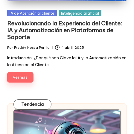
Posted
IA de Atención al cliente
Inteligencia artificial
in
Revolucionando la Experiencia del Cliente:
IA y Automatización en Plataformas de
Soporte
Por
Freddy Nossa Perilla
4 abril, 2025
Publicado
por
Introducción: ¿Por qué son Clave la IA y la Automatización en
la Atención al Cliente…
Ver mas
Tendencia