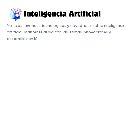
Skip
to
I
content
Noticias, avances tecnológicos y novedades sobre inteligencia
n
artificial. Mantente al día con las últimas innovaciones y
t
desarrollos en IA.
e
li
g
e
n
c
i
a
A
r
ti