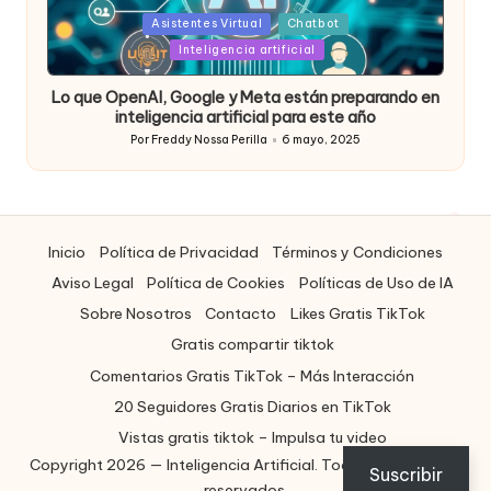
Posted
Asistentes Virtual
Chatbot
in
Inteligencia artificial
Lo que OpenAI, Google y Meta están preparando en
inteligencia artificial para este año
Por
Freddy Nossa Perilla
6 mayo, 2025
Publicado
por
Inicio
Política de Privacidad
Términos y Condiciones
Aviso Legal
Política de Cookies
Políticas de Uso de IA
Sobre Nosotros
Contacto
Likes Gratis TikTok
Gratis compartir tiktok
Comentarios Gratis TikTok – Más Interacción
20 Seguidores Gratis Diarios en TikTok
Vistas gratis tiktok – Impulsa tu video
Copyright 2026 — Inteligencia Artificial. Todos los derechos
ES
Suscribir
reservados.