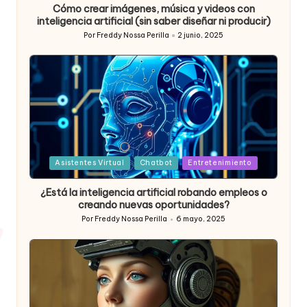
Cómo crear imágenes, música y videos con
inteligencia artificial (sin saber diseñar ni producir)
Por
Freddy Nossa Perilla
2 junio, 2025
Publicado
por
Posted
Asistentes Virtual
Chatbot
Entretenimiento
in
¿Está la inteligencia artificial robando empleos o
creando nuevas oportunidades?
Por
Freddy Nossa Perilla
6 mayo, 2025
Publicado
por