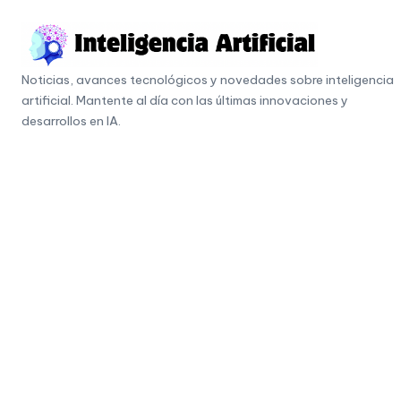
Skip
to
I
content
Noticias, avances tecnológicos y novedades sobre inteligencia
n
artificial. Mantente al día con las últimas innovaciones y
t
desarrollos en IA.
e
li
g
e
n
c
i
a
A
r
ti