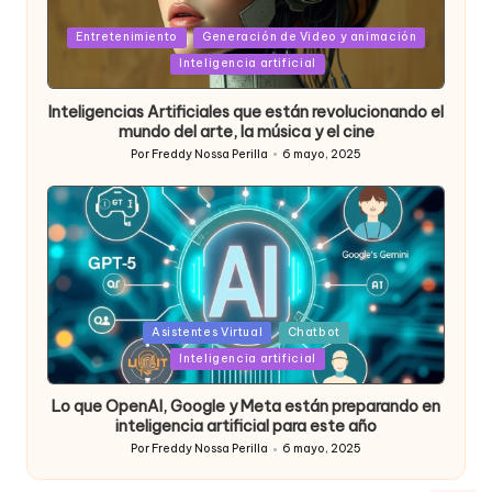
Posted
Entretenimiento
Generación de Video y animación
in
Inteligencia artificial
Inteligencias Artificiales que están revolucionando el
mundo del arte, la música y el cine
Por
Freddy Nossa Perilla
6 mayo, 2025
Publicado
por
Posted
Asistentes Virtual
Chatbot
in
Inteligencia artificial
Lo que OpenAI, Google y Meta están preparando en
inteligencia artificial para este año
Por
Freddy Nossa Perilla
6 mayo, 2025
Publicado
por