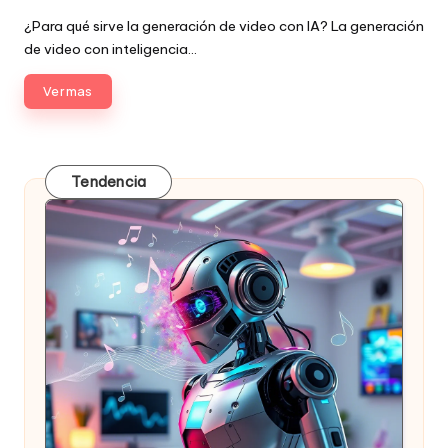
Publicado
por
¿Para qué sirve la generación de video con IA? La generación
de video con inteligencia…
Ver mas
Tendencia