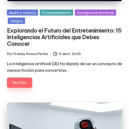
Posted
Audio y música
Entretenimiento
Inteligencia artificial
in
Juegos
Explorando el Futuro del Entretenimiento: 15
Inteligencias Artificiales que Debes
Conocer
Por
Freddy Nossa Perilla
9 abril, 2025
Publicado
por
La inteligencia artificial (IA) ha dejado de ser un concepto de
ciencia ficción para convertirse…
Ver mas