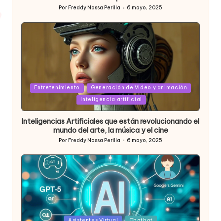
Por
Freddy Nossa Perilla
6 mayo, 2025
Publicado
por
Posted
Entretenimiento
Generación de Video y animación
in
Inteligencia artificial
Inteligencias Artificiales que están revolucionando el
mundo del arte, la música y el cine
Por
Freddy Nossa Perilla
6 mayo, 2025
Publicado
por
Posted
Asistentes Virtual
Chatbot