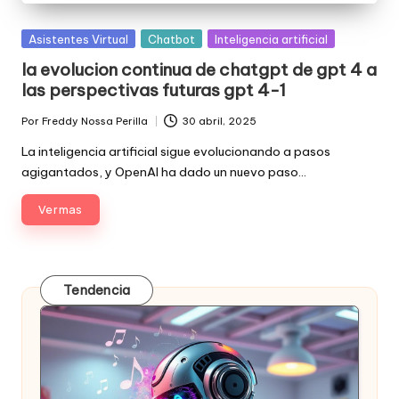
Posted
Asistentes Virtual
Chatbot
Inteligencia artificial
in
la evolucion continua de chatgpt de gpt 4 a
las perspectivas futuras gpt 4-1
Por
Freddy Nossa Perilla
30 abril, 2025
Publicado
por
La inteligencia artificial sigue evolucionando a pasos
agigantados, y OpenAI ha dado un nuevo paso…
Ver mas
Tendencia