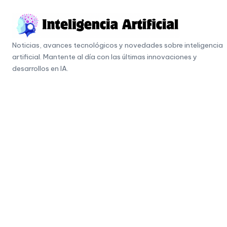
Skip
to
I
content
Noticias, avances tecnológicos y novedades sobre inteligencia
n
artificial. Mantente al día con las últimas innovaciones y
t
desarrollos en IA.
e
li
g
e
n
c
i
a
A
r
ti