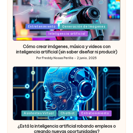
Posted
Entretenimiento
Generación de Imagenes
in
Inteligencia artificial
Cómo crear imágenes, música y videos con
inteligencia artificial (sin saber diseñar ni producir)
Por
Freddy Nossa Perilla
2 junio, 2025
Publicado
por
Posted
Asistentes Virtual
Chatbot
Entretenimiento
in
¿Está la inteligencia artificial robando empleos o
creando nuevas oportunidades?