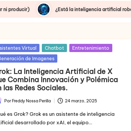
¿Está la inteligencia artificial robando empleo
sted
sistentes Virtual
Chatbot
Entretenimiento
eneración de Imagenes
ok: La Inteligencia Artificial de X
ue Combina Innovación y Polémica
 las Redes Sociales.
Por
Freddy Nossa Perilla
24 marzo, 2025
licado
ué es Grok? Grok es un asistente de inteligencia
tificial desarrollado por xAI, el equipo…