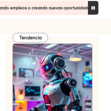
s o creando nuevas oportunidades?
Inteligencias
Tendencia