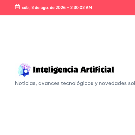
sáb., 8 de ago. de 2026
-
3:30:05 AM
Skip
to
content
I
Noticias, avances tecnológicos y novedades sobre
n
t
e
li
g