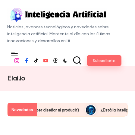
Skip
to
I
content
Noticias, avances tecnológicos y novedades sobre
n
inteligencia artificial. Mantente al día con las últimas
t
innovaciones y desarrollos en IA.
e
li
Subscribete
Instagram
Facebook
Tiktok
Youtube
Threads
g
e
Elai.io
n
c
i
a
Novedades
l (sin saber diseñar ni producir)
¿Está la inteligencia artifi
A
r
ti