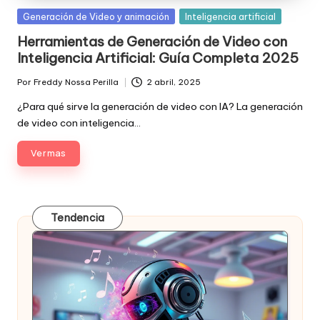
Posted
Generación de Video y animación
Inteligencia artificial
in
Herramientas de Generación de Video con
Inteligencia Artificial: Guía Completa 2025
Por
Freddy Nossa Perilla
2 abril, 2025
Publicado
por
¿Para qué sirve la generación de video con IA? La generación
de video con inteligencia…
Ver mas
Tendencia