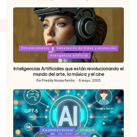
Publicado
por
Posted
Entretenimiento
Generación de Video y animación
in
Inteligencia artificial
Inteligencias Artificiales que están revolucionando el
mundo del arte, la música y el cine
Por
Freddy Nossa Perilla
6 mayo, 2025
Publicado
por
Posted
Asistentes Virtual
Chatbot