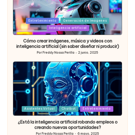
Posted
Entretenimiento
Generación de Imagenes
in
Inteligencia artificial
Cómo crear imágenes, música y videos con
inteligencia artificial (sin saber diseñar ni producir)
Por
Freddy Nossa Perilla
2 junio, 2025
Publicado
por
Posted
Asistentes Virtual
Chatbot
Entretenimiento
in
¿Está la inteligencia artificial robando empleos o
creando nuevas oportunidades?
Por
Freddy Nossa Perilla
6 mayo, 2025