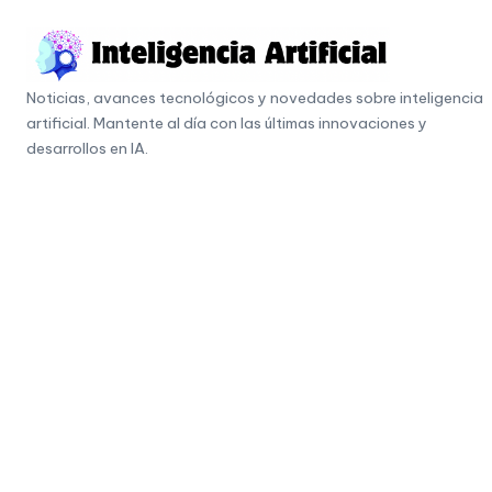
Skip
to
I
content
Noticias, avances tecnológicos y novedades sobre inteligencia
n
artificial. Mantente al día con las últimas innovaciones y
t
desarrollos en IA.
e
li
g
e
n
c
i
a
A
r
ti