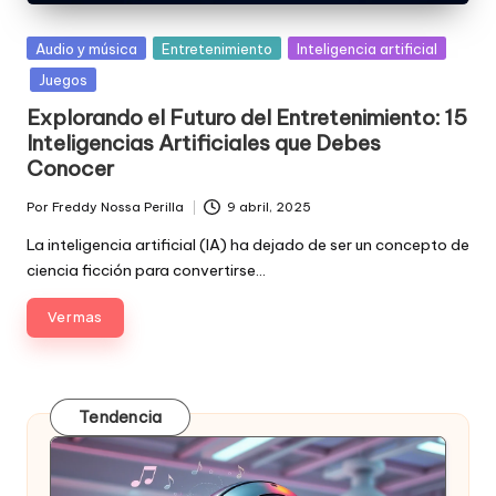
Posted
Audio y música
Entretenimiento
Inteligencia artificial
in
Juegos
Explorando el Futuro del Entretenimiento: 15
Inteligencias Artificiales que Debes
Conocer
Por
Freddy Nossa Perilla
9 abril, 2025
Publicado
por
La inteligencia artificial (IA) ha dejado de ser un concepto de
ciencia ficción para convertirse…
Ver mas
Tendencia