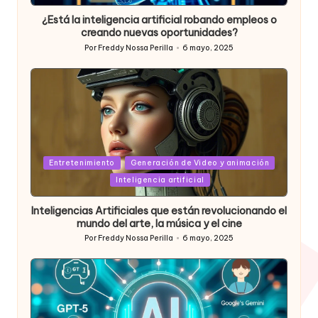
in
¿Está la inteligencia artificial robando empleos o
creando nuevas oportunidades?
Por
Freddy Nossa Perilla
6 mayo, 2025
Publicado
por
Posted
Entretenimiento
Generación de Video y animación
in
Inteligencia artificial
Inteligencias Artificiales que están revolucionando el
mundo del arte, la música y el cine
Por
Freddy Nossa Perilla
6 mayo, 2025
Publicado
por