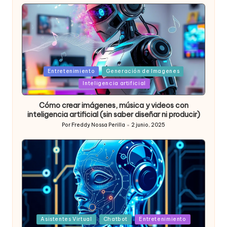
Posted
Entretenimiento
Generación de Imagenes
in
Inteligencia artificial
Cómo crear imágenes, música y videos con
inteligencia artificial (sin saber diseñar ni producir)
Por
Freddy Nossa Perilla
2 junio, 2025
Publicado
por
Posted
Asistentes Virtual
Chatbot
Entretenimiento