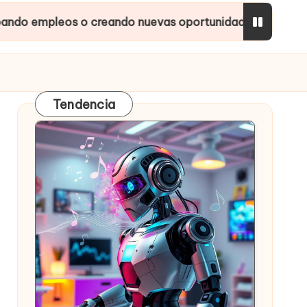
os o creando nuevas oportunidades?
Inteligencia
Tendencia