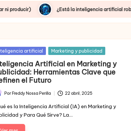
¿Está la inteligencia artificial robando emple
sted
nteligencia artificial
Marketing y publicidad
teligencia Artificial en Marketing y
ublicidad: Herramientas Clave que
efinen el Futuro
Por
Freddy Nossa Perilla
22 abril, 2025
licado
ué es la Inteligencia Artificial (IA) en Marketing y
blicidad y Para Qué Sirve? La…
Ver mas