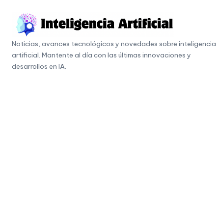
Skip
to
I
content
Noticias, avances tecnológicos y novedades sobre inteligencia
n
artificial. Mantente al día con las últimas innovaciones y
t
desarrollos en IA.
e
li
g
e
n
c
i
a
A
r
ti