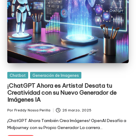
Posted
Chatbot
Generación de Imagenes
in
¡ChatGPT Ahora es Artista! Desata tu
Creatividad con su Nuevo Generador de
Imágenes IA
Por
Freddy Nossa Perilla
26 marzo, 2025
Publicado
por
¡ChatGPT Ahora También Crea Imágenes! OpenAI Desafía a
Midjourney con su Propio Generador La carrera…