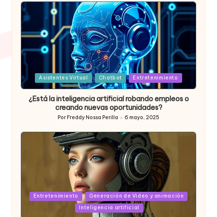
por
Posted
Asistentes Virtual
Chatbot
Entretenimiento
in
¿Está la inteligencia artificial robando empleos o
creando nuevas oportunidades?
Por
Freddy Nossa Perilla
6 mayo, 2025
Publicado
por
Posted
Entretenimiento
Generación de Video y animación
in
Inteligencia artificial