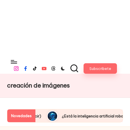
fi
c
i
a
l
Subscribete
Instagram
Facebook
Tiktok
Youtube
Threads
creación de imágenes
Novedades
 producir)
¿Está la inteligencia artificial robando empleos o