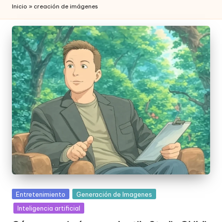
Inicio
»
creación de imágenes
Posted
Entretenimiento
Generación de Imagenes
in
Inteligencia artificial