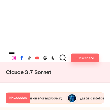
fi
c
i
a
l
Subscribete
Instagram
Facebook
Tiktok
Youtube
Threads
Claude 3.7 Sonnet
Novedades
(sin saber diseñar ni producir)
¿Está la inteligencia artifici