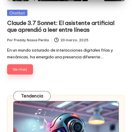
Posted
Chatbot
in
Claude 3.7 Sonnet: El asistente artificial
que aprendió a leer entre líneas
Por
Freddy Nossa Perilla
23 marzo, 2025
Publicado
por
En un mundo saturado de interacciones digitales frías y
mecánicas, ha emergido una presencia diferente:…
Ver mas
Tendencia