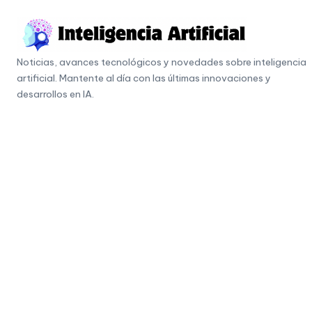
Skip
to
I
content
Noticias, avances tecnológicos y novedades sobre inteligencia
n
artificial. Mantente al día con las últimas innovaciones y
t
desarrollos en IA.
e
li
g
e
n
c
i
a
A
r
ti