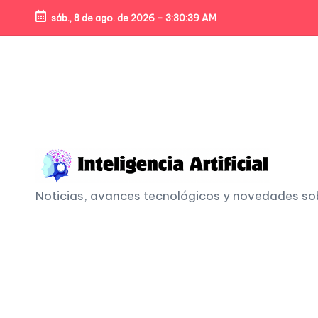
sáb., 8 de ago. de 2026
-
3:30:41 AM
Skip
to
content
I
Noticias, avances tecnológicos y novedades sobre
n
t
e
li
g