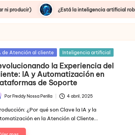
¿Está la inteligencia artificial robando emple
sted
A de Atención al cliente
Inteligencia artificial
evolucionando la Experiencia del
liente: IA y Automatización en
lataformas de Soporte
Por
Freddy Nossa Perilla
4 abril, 2025
licado
troducción: ¿Por qué son Clave la IA y la
tomatización en la Atención al Cliente…
Ver mas