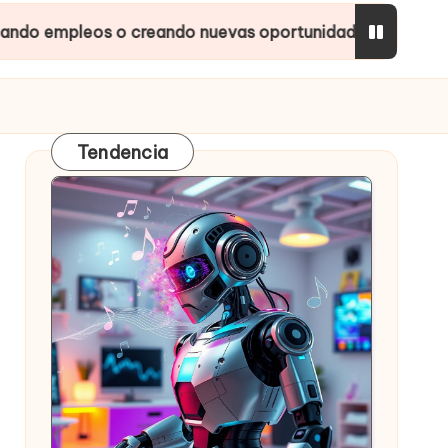
os o creando nuevas oportunidades?
Inteligencia
Tendencia