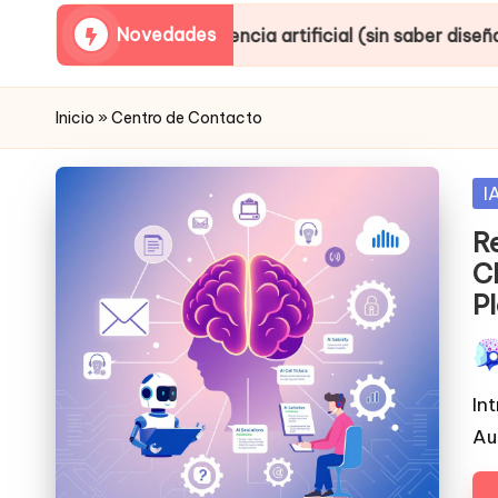
Novedades
n inteligencia artificial (sin saber diseñar ni producir)
Inicio
»
Centro de Contacto
Po
I
in
R
C
P
Pub
por
In
Au