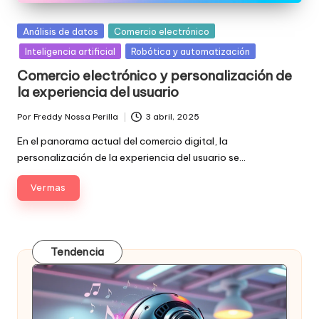
Posted
Análisis de datos
Comercio electrónico
in
Inteligencia artificial
Robótica y automatización
Comercio electrónico y personalización de
la experiencia del usuario
Por
Freddy Nossa Perilla
3 abril, 2025
Publicado
por
En el panorama actual del comercio digital, la
personalización de la experiencia del usuario se…
Ver mas
Tendencia