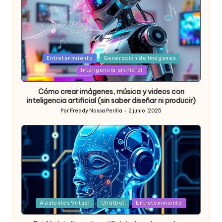
Posted
Entretenimiento
Generación de Imagenes
in
Inteligencia artificial
Cómo crear imágenes, música y videos con
inteligencia artificial (sin saber diseñar ni producir)
Por
Freddy Nossa Perilla
2 junio, 2025
Publicado
por
Posted
Asistentes Virtual
Chatbot
Entretenimiento
in