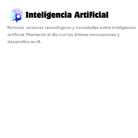
Skip
to
I
content
Noticias, avances tecnológicos y novedades sobre inteligencia
n
artificial. Mantente al día con las últimas innovaciones y
t
desarrollos en IA.
e
li
g
e
n
c
i
a
A
r
ti