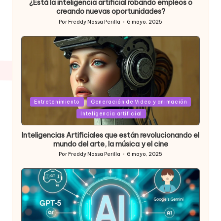
¿Está la inteligencia artificial robando empleos o
creando nuevas oportunidades?
Por
Freddy Nossa Perilla
6 mayo, 2025
Publicado
por
Posted
Entretenimiento
Generación de Video y animación
in
Inteligencia artificial
Inteligencias Artificiales que están revolucionando el
mundo del arte, la música y el cine
Por
Freddy Nossa Perilla
6 mayo, 2025
Publicado
por