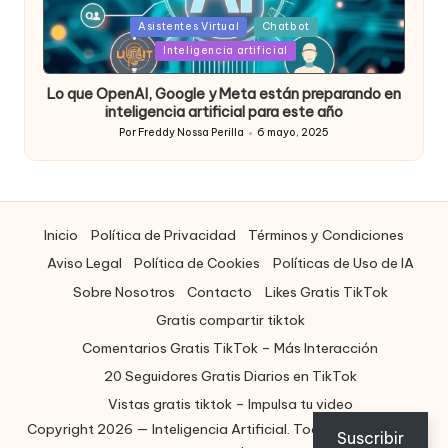
Posted
Asistentes Virtual
Chatbot
in
Inteligencia artificial
Lo que OpenAI, Google y Meta están preparando en
inteligencia artificial para este año
Por
Freddy Nossa Perilla
6 mayo, 2025
Publicado
por
Inicio
Política de Privacidad
Términos y Condiciones
Aviso Legal
Política de Cookies
Políticas de Uso de IA
Sobre Nosotros
Contacto
Likes Gratis TikTok
Gratis compartir tiktok
Comentarios Gratis TikTok – Más Interacción
20 Seguidores Gratis Diarios en TikTok
Vistas gratis tiktok – Impulsa tu video
Copyright 2026 — Inteligencia Artificial. Todos los derechos
ES
Suscribir