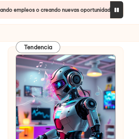
s o creando nuevas oportunidades?
Inteligencia
Tendencia