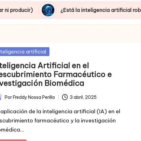
¿Está la inteligencia artificial robando empleo
sted
nteligencia artificial
teligencia Artificial en el
escubrimiento Farmacéutico e
nvestigación Biomédica
Por
Freddy Nossa Perilla
3 abril, 2025
licado
aplicación de la inteligencia artificial (IA) en el
scubrimiento farmacéutico y la investigación
omédica…