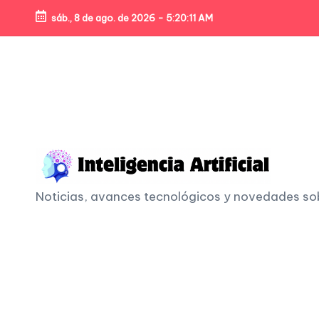
sáb., 8 de ago. de 2026
-
5:20:13 AM
Skip
to
content
I
Noticias, avances tecnológicos y novedades sobre
n
t
e
li
g