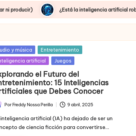
¿Está la inteligencia artificial robando empleo
sted
udio y música
Entretenimiento
nteligencia artificial
Juegos
xplorando el Futuro del
tretenimiento: 15 Inteligencias
rtificiales que Debes Conocer
Por
Freddy Nossa Perilla
9 abril, 2025
licado
inteligencia artificial (IA) ha dejado de ser un
ncepto de ciencia ficción para convertirse…