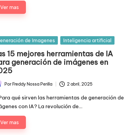
Ver mas
sted
eneración de Imagenes
Inteligencia artificial
as 15 mejores herramientas de IA
ara generación de imágenes en
025
Por
Freddy Nossa Perilla
2 abril, 2025
licado
ara qué sirven las herramientas de generación de
ágenes con IA? La revolución de…
Ver mas