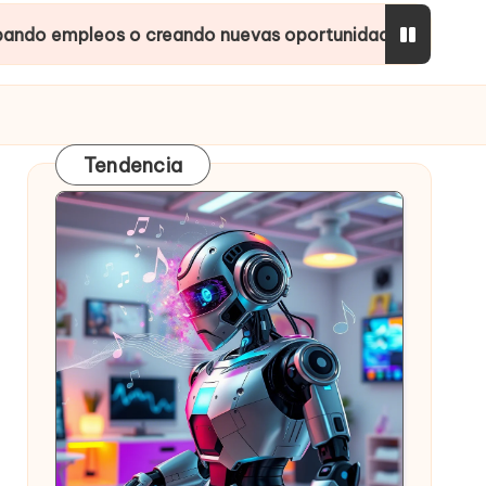
s o creando nuevas oportunidades?
Inteligencias
Tendencia