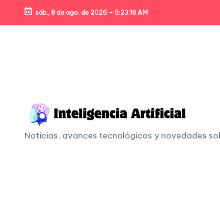
sáb., 8 de ago. de 2026
-
5:23:20 AM
Skip
to
content
I
Noticias, avances tecnológicos y novedades sobre
n
t
e
li
g