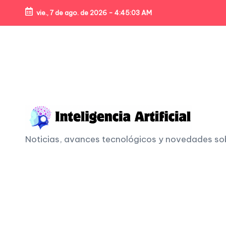
vie., 7 de ago. de 2026
-
4:45:05 AM
Skip
to
content
I
Noticias, avances tecnológicos y novedades sobre
n
t
e
li
g