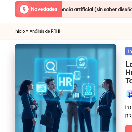
Novedades
n inteligencia artificial (sin saber diseñar ni producir)
Inicio
»
Análisis de RRHH
Po
I
in
L
H
T
Pub
por
In
RR