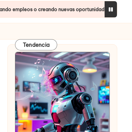
s o creando nuevas oportunidades?
Inteligencia
Tendencia