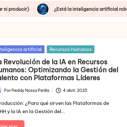
¿Está la inteligencia artificial robando empleo
sted
nteligencia artificial
Recursos Humanos
a Revolución de la IA en Recursos
umanos: Optimizando la Gestión del
alento con Plataformas Líderes
Por
Freddy Nossa Perilla
4 abril, 2025
licado
troducción: ¿Para qué sirven las Plataformas de
HH y la IA en la Gestión del…
Ver mas