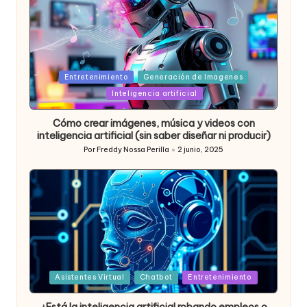
Posted
Entretenimiento
Generación de Imagenes
in
Inteligencia artificial
Cómo crear imágenes, música y videos con
inteligencia artificial (sin saber diseñar ni producir)
Por
Freddy Nossa Perilla
2 junio, 2025
Publicado
por
Posted
Asistentes Virtual
Chatbot
Entretenimiento
in