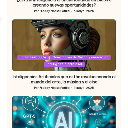
¿Está la inteligencia artificial robando empleos o
creando nuevas oportunidades?
Por
Freddy Nossa Perilla
6 mayo, 2025
Publicado
por
Posted
Entretenimiento
Generación de Video y animación
in
Inteligencia artificial
Inteligencias Artificiales que están revolucionando el
mundo del arte, la música y el cine
Por
Freddy Nossa Perilla
6 mayo, 2025
Publicado
por