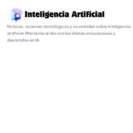
Skip
to
I
content
Noticias, avances tecnológicos y novedades sobre inteligencia
n
artificial. Mantente al día con las últimas innovaciones y
t
desarrollos en IA.
e
li
g
e
n
c
i
a
A
r
ti