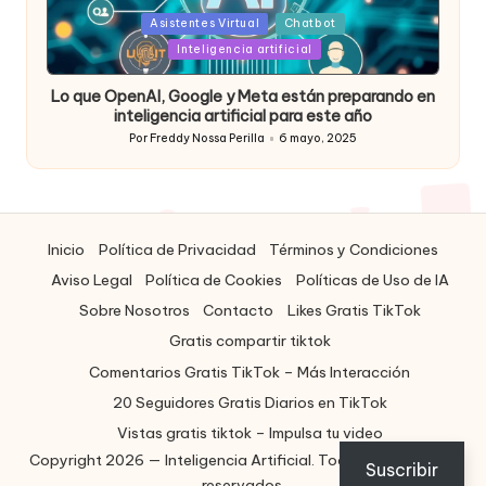
Posted
Asistentes Virtual
Chatbot
in
Inteligencia artificial
Lo que OpenAI, Google y Meta están preparando en
inteligencia artificial para este año
Por
Freddy Nossa Perilla
6 mayo, 2025
Publicado
por
Inicio
Política de Privacidad
Términos y Condiciones
Aviso Legal
Política de Cookies
Políticas de Uso de IA
Sobre Nosotros
Contacto
Likes Gratis TikTok
Gratis compartir tiktok
Comentarios Gratis TikTok – Más Interacción
20 Seguidores Gratis Diarios en TikTok
Vistas gratis tiktok – Impulsa tu video
Copyright 2026 — Inteligencia Artificial. Todos los derechos
ES
Suscribir
reservados.