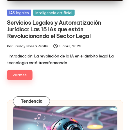
Posted
IAS legales
Inteligencia artificial
in
Servicios Legales y Automatización
Jurídica: Las 15 IAs que están
Revolucionando el Sector Legal
Por
Freddy Nossa Perilla
3 abril, 2025
Publicado
por
Introducción: La revolución de la IA en el ámbito legal La
tecnología está transformando…
Ver mas
Tendencia