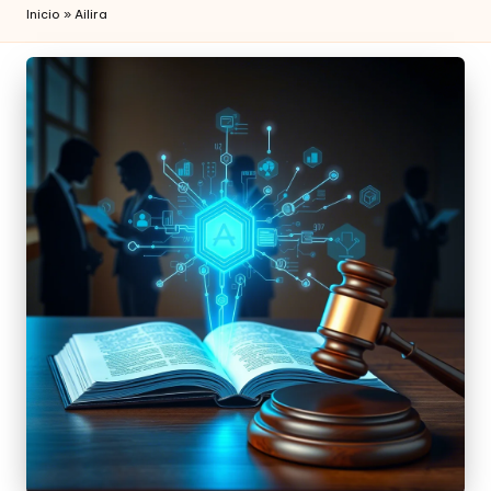
Inicio
»
Ailira